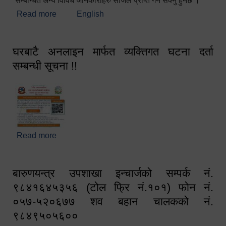
सम्बन्धित अन्य विविध जानकारीहरु सजिलै प्राप्त गर्न सक्नु हुनेछ ।
Read more
about स्वागतम!!!
English
घरबाटै अनलाइन मार्फत व्यक्तिगत घटना दर्ता
सम्बन्धी सूचना !!
Read more
about घरबाटै अनलाइन मार्फत व्यक्तिगत घटना दर्ता सम्बन्धी
सूचना !!
बारुणयन्त्र उपशाखा इन्चार्जको सम्पर्क नं.
९८४१६४५३५६ (टोल फ्रि नं.१०१) फोन नं.
०५७-५२०६७७ शव बहान चालकको नं.
९८४९५०५६००