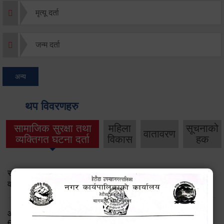
मृत्यू दर्ता
जन्म दर्ता
अन्य
थप विवरणहरु
सामाजिक सुरक्षा तथा
महिला
सूचनाको
वातावरण
व्यक्तिगत घटना दर्ता
विकास
हक
सामाजिक सुरक्षा तथा पञ्जीकरण शाखा ( आ.व. २०८२/०८३ को
वार्षिक प्रगति प्रतिवेदन)
आ.व.२०८२।८३ को सामाजिक सुरक्षा भत्ता प्राप्त गर्ने लाभग्राहीको