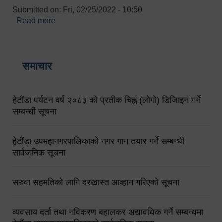
Submitted on:
Fri, 02/25/2022 - 10:50
Read more
about बारुणयन्त्र उपशाखा इन्चार्जको सम्पर्क नं.
९८४१६४५३५६ (टोल फ्रि नं.१०१) फोन नं. ०५७-५२०६७७
शव बहान चालकको नं. ९८४९५०५६००
समाचार
हेटौंडा पर्यटन वर्ष २०८३ को प्रतीक चिह्न (लोगो) डिजिाइन गर्ने
सम्बन्धी सूचना
हेटौंडा उपमहानगरपालिकाको नगर गान तयार गर्ने सम्बन्धी
सार्वजनिक सूचना
सरुवा सहमतिको लागि दरखास्त आव्हान गरिएको सूचना
व्यवसाय दर्ता तथा नविकरण बहालकर अद्यावधिक गर्ने सम्बन्धमा