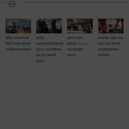
लैङ्गि असमानताका
हेटौँडा
ड्रागन फ्रुट
सामाजिक सुरक्षा तथा
विबिध पक्षहरु विषयक
उपमहानगरपालिकाबाटै
महोत्सव–२०८३
घटना दर्ता सम्बन्धी
अन्तक्रिया कार्यक्रम
प्यान र भ्याटसहितका
सफलतापूर्वक
अन्तरक्रियात्मक
कर सेवा सम्बन्धी
सम्पन्न!
कार्यक्रम
सूचना