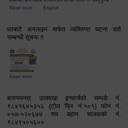
सम्बन्धित अन्य विविध जानकारीहरु सजिलै प्राप्त गर्न सक्नु हुनेछ ।
Read more
about स्वागतम!!!
English
घरबाटै अनलाइन मार्फत व्यक्तिगत घटना दर्ता
सम्बन्धी सूचना !!
Read more
about घरबाटै अनलाइन मार्फत व्यक्तिगत घटना दर्ता सम्बन्धी
सूचना !!
बारुणयन्त्र उपशाखा इन्चार्जको सम्पर्क नं.
९८४१६४५३५६ (टोल फ्रि नं.१०१) फोन नं.
०५७-५२०६७७ शव बहान चालकको नं.
९८४९५०५६००