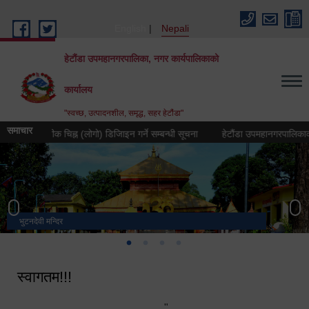
Skip to main content
English
Nepali
हेटौंडा उपमहानगरपालिका, नगर कार्यपालिकाको
कार्यालय
"स्वच्छ, उत्पादनशील, समृद्ध, सहर हेटौंडा"
समाचार
३ को प्रतीक चिह्न (लोगो) डिजिाइन गर्ने सम्बन्धी सूचना
हेटौंडा उपमहानगरपालिकाको नगर 
भुटनदेवी मन्दिर
स्मारक
मनकामना डाँडाबाट देखिएको दृश्य
हेटौंडा उपमहानगरपालिका नगर कार्यपालिकाको कार्यालय
स्वागतम!!!
"