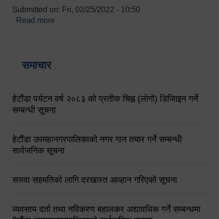
Submitted on:
Fri, 02/25/2022 - 10:50
Read more
about बारुणयन्त्र उपशाखा इन्चार्जको सम्पर्क नं.
९८४१६४५३५६ (टोल फ्रि नं.१०१) फोन नं. ०५७-५२०६७७
शव बहान चालकको नं. ९८४९५०५६००
समाचार
हेटौंडा पर्यटन वर्ष २०८३ को प्रतीक चिह्न (लोगो) डिजिाइन गर्ने
सम्बन्धी सूचना
हेटौंडा उपमहानगरपालिकाको नगर गान तयार गर्ने सम्बन्धी
सार्वजनिक सूचना
सरुवा सहमतिको लागि दरखास्त आव्हान गरिएको सूचना
व्यवसाय दर्ता तथा नविकरण बहालकर अद्यावधिक गर्ने सम्बन्धमा