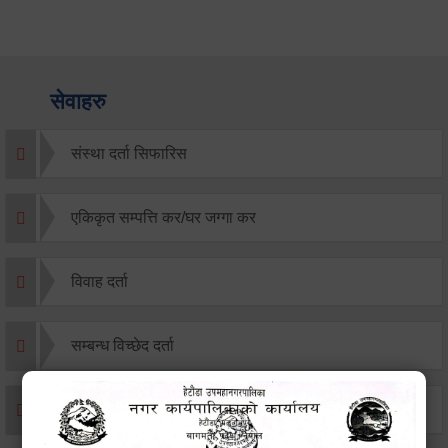
सेवाहरु
संस्था दर्ता सिफारिस
एकिकृत सम्पत्ति कर/घर जग्गा कर
विवाह दर्ता
सम्बन्ध विच्छेद दर्ता
बसाइ-सराई जाने/आउने दर्ता