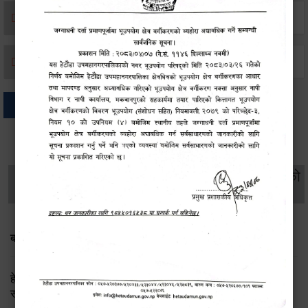
मृत्यू दर्ता
जन्म दर्ता
अन्य
थप विवरणहरु
सामाजिक सुरक्षा तथा
महिला
सूचनाको
वातावरण
व्यक्तिगत घटना दर्ता
विकास
हक
बाल भेला तथा योजना तर्जुमा सम्बन्धी सूचना
हेटौंडा उपमहानगरपालिका: लैङ्गिक समानता तथा सामाजिक
समावेशीकरण परीक्षण प्रतिवेदन २०८२