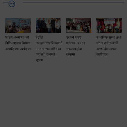
लैङ्गि असमानताका
हेटौँडा
ड्रागन फ्रुट
सामाजिक सुरक्षा तथा
विबिध पक्षहरु विषयक
उपमहानगरपालिकाबाटै
महोत्सव–२०८३
घटना दर्ता सम्बन्धी
अन्तक्रिया कार्यक्रम
प्यान र भ्याटसहितका
सफलतापूर्वक
अन्तरक्रियात्मक
कर सेवा सम्बन्धी
सम्पन्न!
कार्यक्रम
सूचना