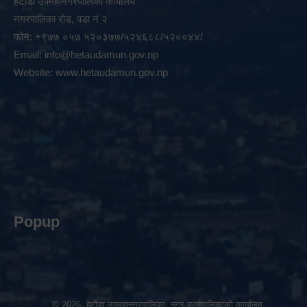
हेटौडा उपमहानगरपालिका कार्यालय
नगरपालिका रोड, वडा नं २
फोन: +९७७ ०५७ ५२०३७७/५२४६८८/५२००४४/
Email:
info@hetaudamun.gov.np
Website:
www.hetaudamun.gov.np
Popup
© 2026 हेटौंडा उपमहानगरपालिका, नगर कार्यपालिकाको कार्यालय