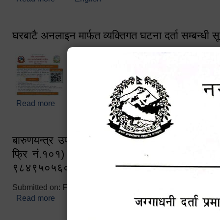
घरबाटै अनलाइन मार्फत व्यक्तिगत घटना दर्ता सम्बन्धी स
Read more
about घरबाटै अनलाइन मार्फत व्यक्तिगत घटना दर्ता सम्बन्धी
बारुणयन्त्र उपशाखा इन्चार्जको सम्पर्क नं. ९८४१६
फ्रि नं.१०१) फोन नं. ०५७-५२०६७७ शव बहान च
९८४९५०५६००
Submitted on:
Fri, 02/25/2022 - 10:50
Read more
about बारुणयन्त्र उपशाखा इन्चार्जको सम्पर्क नं. ९८४
नं.१०१) फोन नं. ०५७-५२०६७७ शव बहान चालकको नं. 