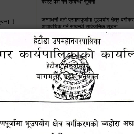
दररेट पेश गर्ने सम्बन्धी सूचना
जग्गाधनी दर्ता प्रमाणपूर्जामा भूउपयोग क्षेत्र वर्गी
ूचना !!
अद्यावधिक गर्ने सम्बन्धी सार्वजनिक सूचना
आशय पत्र दर्ता सम्बन्धी सूचना
शिक्षक सरुवा सहमतिका लागि दरखास्त आव्हान सम्
 सूचना !!
हेटौंडा उपमहानगरपालिकाको सूची दर्ता सम्बन्धी सू
४५३५६ (टोल
ालकको नं.
चुरियामाई सुरुङको संरक्षण तथा व्यवस्थापनको जिम्
समितिलाई हस्तान्तरण
१६४५३५६ (टोल फ्रि
पोषाक र परिचयपत्र अनिवार्य लगाउने सम्बन्धमा ।
९८४९५०५६००