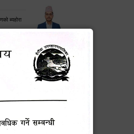
करणको ब्यहोरा
टेक बहादुर वली
प्रमुख प्रशासकीय अधिकृत
Phone: 9855010111
बन्धी सूचना !
चना
मेवारी
सविन न्यौपाने
प्रबक्ता, वडा १ नं. अध्यक्ष
Phone: ९८५५०६७३३७