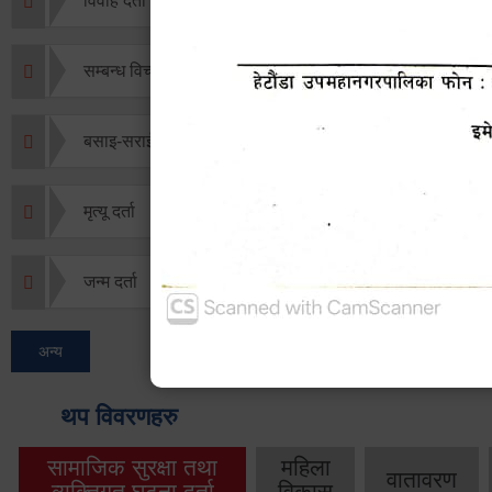
विवाह दर्ता
सम्बन्ध विच्छेद दर्ता
बसाइ-सराई जाने/आउने दर्ता
मृत्यू दर्ता
जन्म दर्ता
अन्य
थप विवरणहरु
सामाजिक सुरक्षा तथा
महिला
वातावरण
व्यक्तिगत घटना दर्ता
विकास