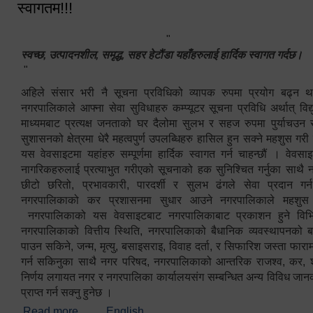
स्वागतम!!!
"
स्वच्छ, उत्पादनशील, समृद्ध, सहर हेटौंडा यहाँहरुलाई हार्दिक स्वागत गर्दछ।
"
अहिले संसार भरी नै सूचना प्रविधिको व्यापक रुपमा प्रयोग बढ्न थ
नगरपालिकाले आफ्ना सेवा सुविधाहरु कम्प्यूटर सूचना प्रविधि अर्थात् विद
माध्यमबाट प्रत्यक्ष जनताको घर दैलोमा सुलभ र सहज रुपमा पुर्याचउन
सुशासनको क्षेत्रमा धेरै महत्वपुर्ण उपलब्धिहरु हासिल हुन सक्ने महशुस गरी
यस वेवसाइटमा यहांहरु सम्पूर्णमा हार्दिक स्वागत गर्न चाहन्छौं । वेव
नागरिकहरुलाई प्रत्याभुत गरीएको सूचनाको हक सुनिश्चित गर्नुका साथै
छीटो छरितो, प्रभावकारी, पारदर्शी र सुलभ ढंगले सेवा प्रदान गर्
नगरपालिकाको कर प्रशासनमा सुधार आउने नगरपालिकाले महशु
नगरपालिकाको यस वेवसाइटबाट नगरपालिकाबाट प्रकाशन हुने विभिन
नगरपालिकाको वित्तीय स्थिति, नगरपालिकाको बैधानिक व्यवस्थापनको ब
पाउन सकिने, जन्म, मृत्यु, बसाइसराइ, विवाह दर्ता, र सिफारिश जस्ता फा
गर्न सकिनुका साथै नगर परिषद, नगरपालिकाको आन्तरिक राजश्व, कर, शुल्
निर्णय लगायत नगर र नगरपालिका कार्यालयसंग सम्बन्धित अन्य विविध जान
प्राप्त गर्न सक्नु हुनेछ ।
Read more
about स्वागतम!!!
English