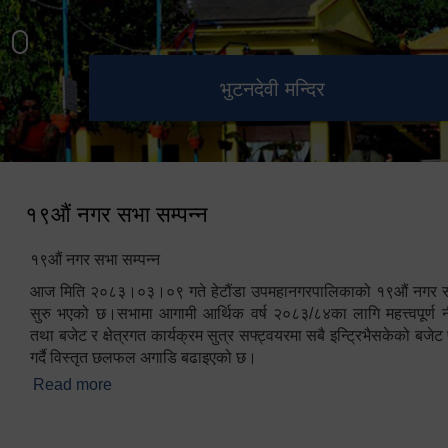
हेटौंडा उपमहानगरपालिका नगर
मनकामना डाँडाबाट देखिएको दृश्य
भुटनदेवी मन्दिर
स्मारक
कार्यपालिकाको कार्यालय
१९औं नगर सभा सम्पन्न
१९औं नगर सभा सम्पन्न
आज मिति २०८३।०३।०९ गते हेटौंडा उपमहानगरपालिकाको १९औं नगर सभ
सुरु भएको छ।सभामा आगामी आर्थिक वर्ष २०८३/८४का लागि महत्त्वपूर्ण नी
तथा बजेट र क्षेत्रगत कार्यक्रम सुत्र सफ्ट्वयरमा सबै इन्ट्रिभैसकेको बजेट 
गर्दै विस्तृत छलफल अगाडि बढाइएको छ।
Read more
about १९औं नगर सभा सम्पन्न