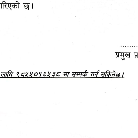
महानगरपालिकाबाटै प्यान र
ड्रागन फ्रुट महोत्सव–२०८३
ा कर सेवा सम्बन्धी सूचना
सफलतापूर्वक सम्पन्न!
जानकारी
बजेट,
आम्दानी र
दस्तावेज
खर्च
आ.व. २०८३/०८४ को बजेट वक्तव्य, नीति तथा 