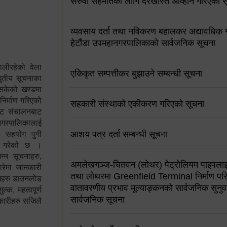
सरुवा सहमतिको लागि दरखास्त आव्हान गरिएको स
व्यवसाय दर्ता तथा नविकरण बहालकर अद्यावधिक गर्
हेटौंडा उपमहानगरपालिकाको सार्वजनिक सूचना
ालीरहेको वेला
एकिकृत सम्पत्तीकर बुझाउने सम्बन्धी सूचना
्युतीय सूचनाका
 सकेको खण्डमा
 निर्माण गरिएको
सहकारी संस्थाको एकीकरण गरिएको सूचना
साइट संचालनबाट
 नगरपालिकालाई
आशय पत्र दर्ता सम्बन्धी सूचना
न सहयोग पुगी
स गरेको छ ।
्न सूचनाहरु,
अमलेखगञ्ज-चितवन (लोथर) पेट्रोलियम पाइपलाइ
ारेमा जानकारी
तथा लोथरमा Greenfield Terminal निर्माण पर
रामहरु डाउनलोड
वातावरणीय प्रभाव मूल्याङ्कनको सार्वजनिक सुनुवा
क, महत्वपूर्ण
सार्वजनिक सूचना
कारीहरु सजिलै