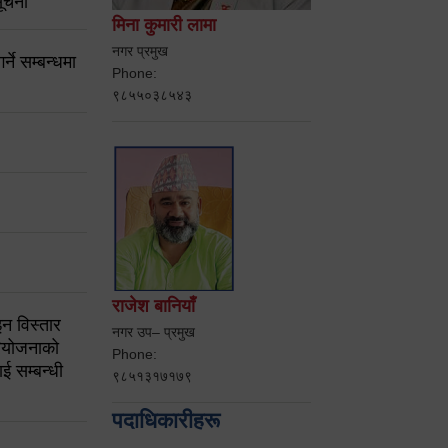
ूचना
मिना कुमारी लामा
नगर प्रमुख
ने सम्बन्धमा
Phone:
९८५५०३८५४३
राजेश बानियाँ
न विस्तार
नगर उप– प्रमुख
ियोजनाको
Phone:
ई सम्बन्धी
९८५१३१७१७९
पदाधिकारीहरू