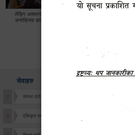
लैङ्गि असमानताका विबिध पक्षहरु विषयक
हेटौँडा उप
अन्तक्रिया कार्यक्रम
भ्याटसहितक
सेवाहरु
संस्था दर्ता सिफारिस
एकिकृत सम्पत्ति कर/घर जग्गा कर