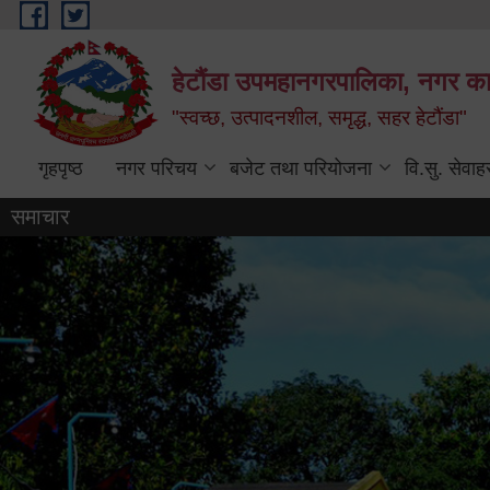
Skip to main content
हेटौंडा उपमहानगरपालिका, नगर कार
"स्वच्छ, उत्पादनशील, समृद्ध, सहर हेटौंडा"
गृहपृष्ठ
नगर परिचय
बजेट तथा परियोजना
वि.सु. सेवाह
समाचार