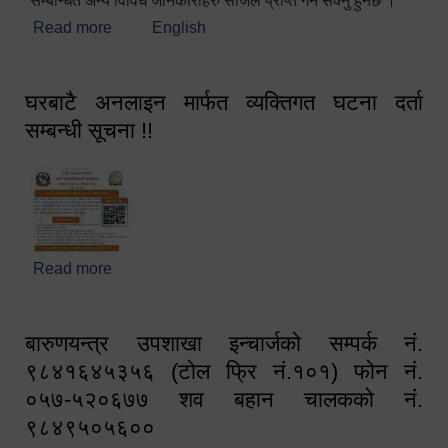
सम्बन्धित अन्य विविध जानकारीहरु सजिलै प्राप्त गर्न सक्नु हुनेछ ।
Read more
about स्वागतम!!!
English
घरबाटै अनलाइन मार्फत व्यक्तिगत घटना दर्ता
सम्बन्धी सूचना !!
Read more
about घरबाटै अनलाइन मार्फत व्यक्तिगत घटना दर्ता सम्बन्धी
सूचना !!
बारुणयन्त्र उपशाखा इन्चार्जको सम्पर्क नं.
९८४१६४५३५६ (टोल फ्रि नं.१०१) फोन नं.
०५७-५२०६७७ शव बहान चालकको नं.
९८४९५०५६००