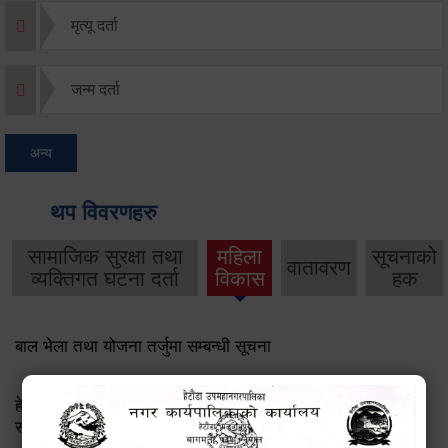
मृत्यू दर्ता
जन्म दर्ता
अन्य
थप विवरणहरु
सामाजिक सुरक्षा तथा
महिला
सूचनाको
वातावरण
व्यक्तिगत घटना दर्ता
विकास
हक
बाल भेला तथा योजना तर्जुमा सम्बन्धी सूचना
हेटौंडा उपमहानगरपालिका: लैङ्गिक समानता तथा सामाजिक
समावेशीकरण परीक्षण प्रतिवेदन २०८२