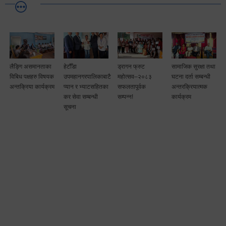
लैङ्गि असमानताका
हेटौँडा
ड्रागन फ्रुट
सामाजिक सुरक्षा तथा
विबिध पक्षहरु विषयक
उपमहानगरपालिकाबाटै
महोत्सव–२०८३
घटना दर्ता सम्बन्धी
अन्तक्रिया कार्यक्रम
प्यान र भ्याटसहितका
सफलतापूर्वक
अन्तरक्रियात्मक
कर सेवा सम्बन्धी
सम्पन्न!
कार्यक्रम
सूचना