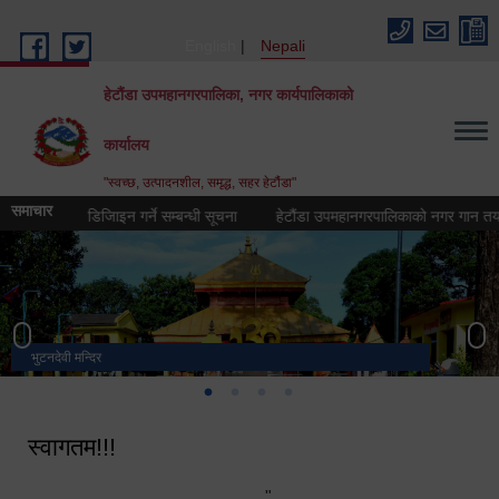
Skip to main content
English
Nepali
हेटौंडा उपमहानगरपालिका, नगर कार्यपालिकाको
कार्यालय
"स्वच्छ, उत्पादनशील, समृद्ध, सहर हेटौंडा"
समाचार
 (लोगो) डिजिाइन गर्ने सम्बन्धी सूचना
हेटौंडा उपमहानगरपालिकाको नगर गान तयार गर्ने स
भुटनदेवी मन्दिर
स्मारक
मनकामना डाँडाबाट देखिएको दृश्य
हेटौंडा उपमहानगरपालिका नगर कार्यपालिकाको कार्यालय
स्वागतम!!!
"