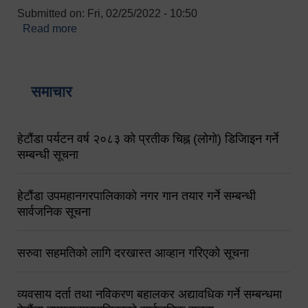
Submitted on:
Fri, 02/25/2022 - 10:50
Read more
about बारुणयन्त्र उपशाखा इन्चार्जको सम्पर्क नं.
९८४१६४५३५६ (टोल फ्रि नं.१०१) फोन नं. ०५७-५२०६७७
शव बहान चालकको नं. ९८४९५०५६००
समाचार
हेटौंडा पर्यटन वर्ष २०८३ को प्रतीक चिह्न (लोगो) डिजिाइन गर्ने
सम्बन्धी सूचना
हेटौंडा उपमहानगरपालिकाको नगर गान तयार गर्ने सम्बन्धी
सार्वजनिक सूचना
सरुवा सहमतिको लागि दरखास्त आव्हान गरिएको सूचना
व्यवसाय दर्ता तथा नविकरण बहालकर अद्यावधिक गर्ने सम्बन्धमा