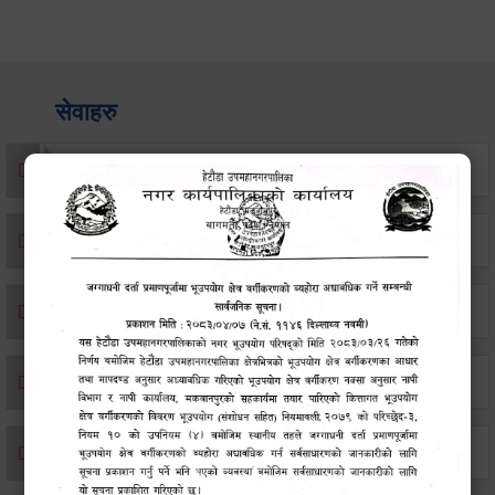
सेवाहरु
संस्था दर्ता सिफारिस
एकिकृत सम्पत्ति कर/घर जग्गा कर
विवाह दर्ता
सम्बन्ध विच्छेद दर्ता
बसाइ-सराई जाने/आउने दर्ता