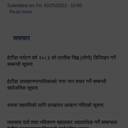
Submitted on:
Fri, 02/25/2022 - 10:50
Read more
about बारुणयन्त्र उपशाखा इन्चार्जको सम्पर्क नं.
९८४१६४५३५६ (टोल फ्रि नं.१०१) फोन नं. ०५७-५२०६७७
शव बहान चालकको नं. ९८४९५०५६००
समाचार
हेटौंडा पर्यटन वर्ष २०८३ को प्रतीक चिह्न (लोगो) डिजिाइन गर्ने
सम्बन्धी सूचना
हेटौंडा उपमहानगरपालिकाको नगर गान तयार गर्ने सम्बन्धी
सार्वजनिक सूचना
सरुवा सहमतिको लागि दरखास्त आव्हान गरिएको सूचना
व्यवसाय दर्ता तथा नविकरण बहालकर अद्यावधिक गर्ने सम्बन्धमा