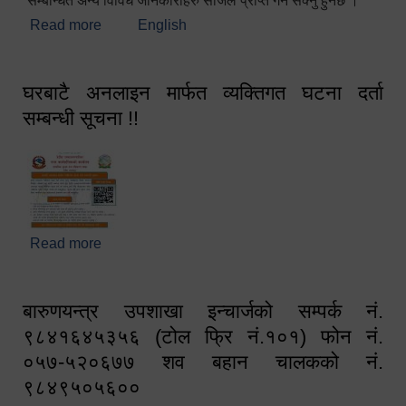
सम्बन्धित अन्य विविध जानकारीहरु सजिलै प्राप्त गर्न सक्नु हुनेछ ।
Read more
about स्वागतम!!!
English
घरबाटै अनलाइन मार्फत व्यक्तिगत घटना दर्ता
सम्बन्धी सूचना !!
Read more
about घरबाटै अनलाइन मार्फत व्यक्तिगत घटना दर्ता सम्बन्धी
सूचना !!
बारुणयन्त्र उपशाखा इन्चार्जको सम्पर्क नं.
९८४१६४५३५६ (टोल फ्रि नं.१०१) फोन नं.
०५७-५२०६७७ शव बहान चालकको नं.
९८४९५०५६००