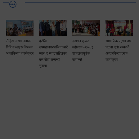
लैङ्गि असमानताका
हेटौँडा
ड्रागन फ्रुट
सामाजिक सुरक्षा तथा
विबिध पक्षहरु विषयक
उपमहानगरपालिकाबाटै
महोत्सव–२०८३
घटना दर्ता सम्बन्धी
अन्तक्रिया कार्यक्रम
प्यान र भ्याटसहितका
सफलतापूर्वक
अन्तरक्रियात्मक
कर सेवा सम्बन्धी
सम्पन्न!
कार्यक्रम
सूचना