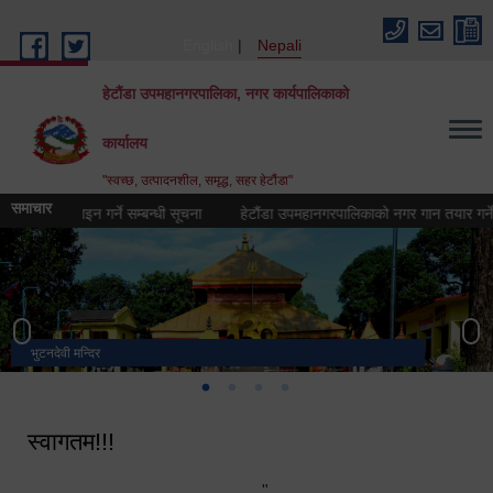
Skip to main content
English
Nepali
हेटौंडा उपमहानगरपालिका, नगर कार्यपालिकाको
कार्यालय
"स्वच्छ, उत्पादनशील, समृद्ध, सहर हेटौंडा"
समाचार
ो) डिजिाइन गर्ने सम्बन्धी सूचना
हेटौंडा उपमहानगरपालिकाको नगर गान तयार गर्ने सम्बन्
भुटनदेवी मन्दिर
स्मारक
मनकामना डाँडाबाट देखिएको दृश्य
हेटौंडा उपमहानगरपालिका नगर कार्यपालिकाको कार्यालय
स्वागतम!!!
"