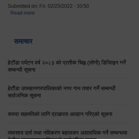
Submitted on:
Fri, 02/25/2022 - 10:50
Read more
about बारुणयन्त्र उपशाखा इन्चार्जको सम्पर्क नं.
९८४१६४५३५६ (टोल फ्रि नं.१०१) फोन नं. ०५७-५२०६७७
शव बहान चालकको नं. ९८४९५०५६००
समाचार
हेटौंडा पर्यटन वर्ष २०८३ को प्रतीक चिह्न (लोगो) डिजिाइन गर्ने
सम्बन्धी सूचना
हेटौंडा उपमहानगरपालिकाको नगर गान तयार गर्ने सम्बन्धी
सार्वजनिक सूचना
सरुवा सहमतिको लागि दरखास्त आव्हान गरिएको सूचना
व्यवसाय दर्ता तथा नविकरण बहालकर अद्यावधिक गर्ने सम्बन्धमा