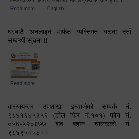
सम्बन्धित अन्य विविध जानकारीहरु सजिलै प्राप्त गर्न सक्नु हुनेछ ।
Read more
about स्वागतम!!!
English
घरबाटै अनलाइन मार्फत व्यक्तिगत घटना दर्ता
सम्बन्धी सूचना !!
Read more
about घरबाटै अनलाइन मार्फत व्यक्तिगत घटना दर्ता सम्बन्धी
सूचना !!
बारुणयन्त्र उपशाखा इन्चार्जको सम्पर्क नं.
९८४१६४५३५६ (टोल फ्रि नं.१०१) फोन नं.
०५७-५२०६७७ शव बहान चालकको नं.
९८४९५०५६००