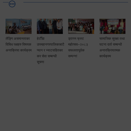
लैङ्गि असमानताका
हेटौँडा
ड्रागन फ्रुट
सामाजिक सुरक्षा तथा
विबिध पक्षहरु विषयक
उपमहानगरपालिकाबाटै
महोत्सव–२०८३
घटना दर्ता सम्बन्धी
अन्तक्रिया कार्यक्रम
प्यान र भ्याटसहितका
सफलतापूर्वक
अन्तरक्रियात्मक
कर सेवा सम्बन्धी
सम्पन्न!
कार्यक्रम
सूचना