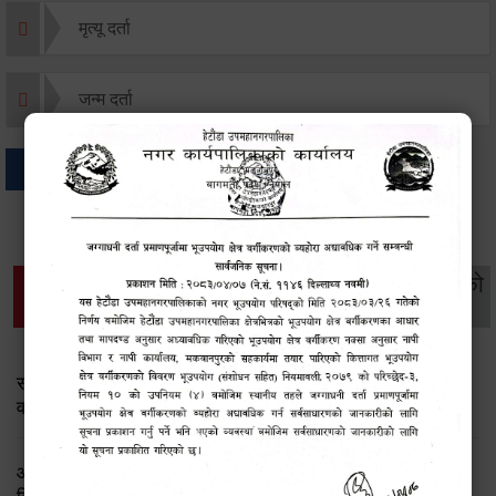
मृत्यू दर्ता
जन्म दर्ता
अन्य
थप विवरणहरु
सामाजिक सुरक्षा तथा
महिला
सूचनाको
वातावरण
व्यक्तिगत घटना दर्ता
विकास
हक
सामाजिक सुरक्षा तथा पञ्जीकरण शाखा ( आ.व. २०८२/०८३ को
वार्षिक प्रगति प्रतिवेदन)
आ.व.२०८२।८३ को सामाजिक सुरक्षा भत्ता प्राप्त गर्ने लाभग्राहीको