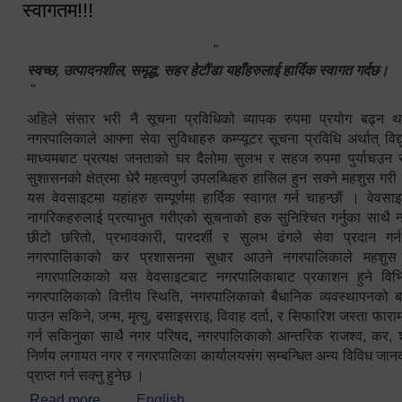
स्वागतम!!!
"
स्वच्छ, उत्पादनशील, समृद्ध, सहर हेटौंडा यहाँहरुलाई हार्दिक स्वागत गर्दछ।
"
अहिले संसार भरी नै सूचना प्रविधिको व्यापक रुपमा प्रयोग बढ्न थ
नगरपालिकाले आफ्ना सेवा सुविधाहरु कम्प्यूटर सूचना प्रविधि अर्थात् विद
माध्यमबाट प्रत्यक्ष जनताको घर दैलोमा सुलभ र सहज रुपमा पुर्याचउन
सुशासनको क्षेत्रमा धेरै महत्वपुर्ण उपलब्धिहरु हासिल हुन सक्ने महशुस गरी
यस वेवसाइटमा यहांहरु सम्पूर्णमा हार्दिक स्वागत गर्न चाहन्छौं । वेव
नागरिकहरुलाई प्रत्याभुत गरीएको सूचनाको हक सुनिश्चित गर्नुका साथै
छीटो छरितो, प्रभावकारी, पारदर्शी र सुलभ ढंगले सेवा प्रदान गर्
नगरपालिकाको कर प्रशासनमा सुधार आउने नगरपालिकाले महशु
नगरपालिकाको यस वेवसाइटबाट नगरपालिकाबाट प्रकाशन हुने विभिन
नगरपालिकाको वित्तीय स्थिति, नगरपालिकाको बैधानिक व्यवस्थापनको ब
पाउन सकिने, जन्म, मृत्यु, बसाइसराइ, विवाह दर्ता, र सिफारिश जस्ता फा
गर्न सकिनुका साथै नगर परिषद, नगरपालिकाको आन्तरिक राजश्व, कर, शुल्
निर्णय लगायत नगर र नगरपालिका कार्यालयसंग सम्बन्धित अन्य विविध जान
प्राप्त गर्न सक्नु हुनेछ ।
Read more
about स्वागतम!!!
English