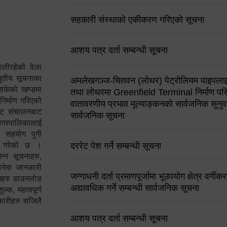
सहकारी संस्थाको एकीकरण गरिएको सूचना
आशय पत्र दर्ता सम्बन्धी सूचना
ालीरहेको वेला
्युतीय सूचनाका
अमलेखगञ्ज-चितवन (लोथर) पेट्रोलियम पाइपलाइ
 सकेको खण्डमा
तथा लोथरमा Greenfield Terminal निर्माण पर
 निर्माण गरिएको
वातावरणीय प्रभाव मूल्याङ्कनको सार्वजनिक सुनुवा
साइट संचालनबाट
सार्वजनिक सूचना
 नगरपालिकालाई
न सहयोग पुगी
स गरेको छ ।
दररेट पेश गर्ने सम्बन्धी सूचना
्न सूचनाहरु,
ारेमा जानकारी
जग्गाधनी दर्ता प्रमाणपूर्जामा भूउपयोग क्षेत्र वर्गी
रामहरु डाउनलोड
अद्यावधिक गर्ने सम्बन्धी सार्वजनिक सूचना
क, महत्वपूर्ण
कारीहरु सजिलै
आशय पत्र दर्ता सम्बन्धी सूचना