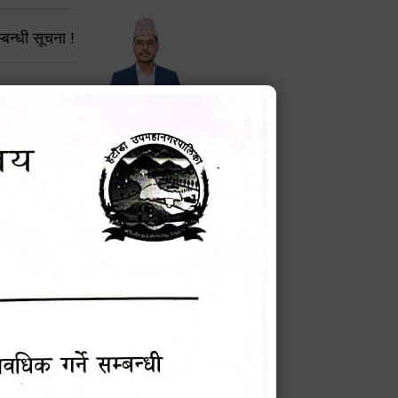
बन्धी सूचना !
चना
टेक बहादुर वली
प्रमुख प्रशासकीय अधिकृत
मेवारी
Phone: 9855010111
 सूचना
सविन न्यौपाने
प्रबक्ता, वडा १ नं. अध्यक्ष
म्बन्धी
Phone: ९८५५०६७३३७