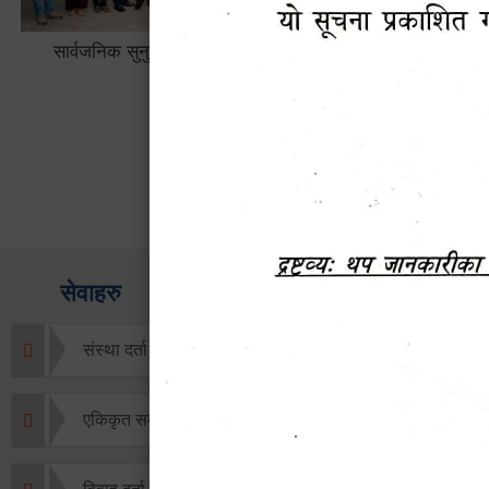
लैङ्गि असमानताका विबिध पक्षहरु विषयक
हेटौँडा उप
अन्तक्रिया कार्यक्रम
भ्याटसहितक
सेवाहरु
संस्था दर्ता सिफारिस
एकिकृत सम्पत्ति कर/घर जग्गा कर