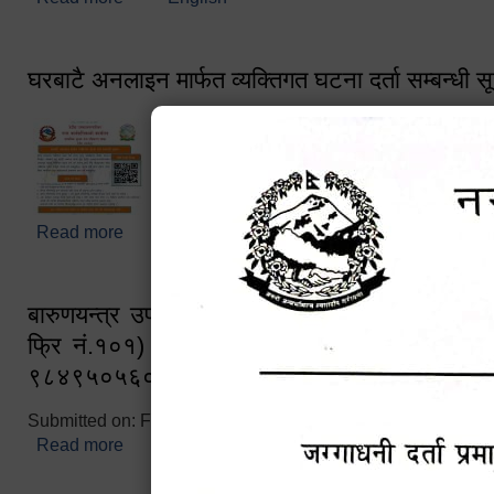
घरबाटै अनलाइन मार्फत व्यक्तिगत घटना दर्ता सम्बन्धी स
Read more
about घरबाटै अनलाइन मार्फत व्यक्तिगत घटना दर्ता सम्बन्धी
बारुणयन्त्र उपशाखा इन्चार्जको सम्पर्क नं. ९८४१६
फ्रि नं.१०१) फोन नं. ०५७-५२०६७७ शव बहान च
९८४९५०५६००
Submitted on:
Fri, 02/25/2022 - 10:50
Read more
about बारुणयन्त्र उपशाखा इन्चार्जको सम्पर्क नं. ९८४
नं.१०१) फोन नं. ०५७-५२०६७७ शव बहान चालकको नं. 