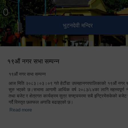
हेटौंडा उपमहानगरपालिका नगर
मनकामना डाँडाबाट देखिएको दृश्य
भुटनदेवी मन्दिर
स्मारक
कार्यपालिकाको कार्यालय
१९औं नगर सभा सम्पन्न
१९औं नगर सभा सम्पन्न
आज मिति २०८३।०३।०९ गते हेटौंडा उपमहानगरपालिकाको १९औं नगर सभ
सुरु भएको छ।सभामा आगामी आर्थिक वर्ष २०८३/८४का लागि महत्त्वपूर्ण नी
तथा बजेट र क्षेत्रगत कार्यक्रम सुत्र सफ्ट्वयरमा सबै इन्ट्रिभैसकेको बजेट 
गर्दै विस्तृत छलफल अगाडि बढाइएको छ।
Read more
about १९औं नगर सभा सम्पन्न