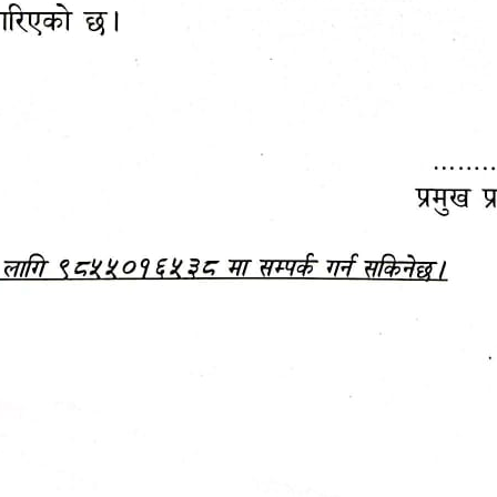
महानगरपालिकाबाटै प्यान र
ड्रागन फ्रुट महोत्सव–२०८३
ा कर सेवा सम्बन्धी सूचना
सफलतापूर्वक सम्पन्न!
जानकारी
बजेट,
आम्दानी र
दस्तावेज
खर्च
अध्ययन/ प्रतिवेदन
अनुसन्धान रिपोर्ट
-