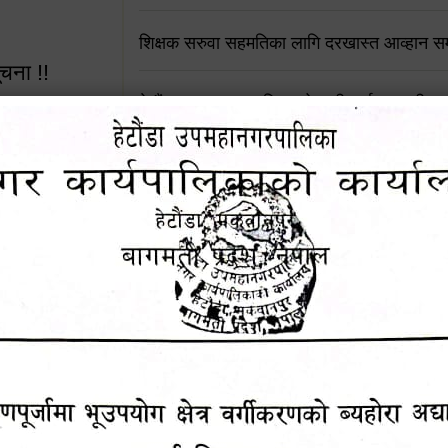
शिक्षक सरुवा सहमतिका लागि दरखास्त आव्हान सम्
ूचना !!
हेटौंडा उपमहानगरपालिकाको सूची दर्ता सम्बन्धी सू
चुरियामाई सुरुङको संरक्षण तथा व्यवस्थापनको जिम्
समितिलाई हस्तान्तरण
 सूचना !!
पोषाक र परिचयपत्र अनिवार्य लगाउने सम्बन्धमा ।
४५३५६ (टोल
राजश्व संकलन सेवा बन्द रहने सम्बन्धी सार्वजनिक
ालकको नं.
नदीजन्य पदार्थको बिक्री-वितरणमा रोक लगाइएको स
सूचना !
१६४५३५६ (टोल फ्रि
९८४९५०५६००
थप