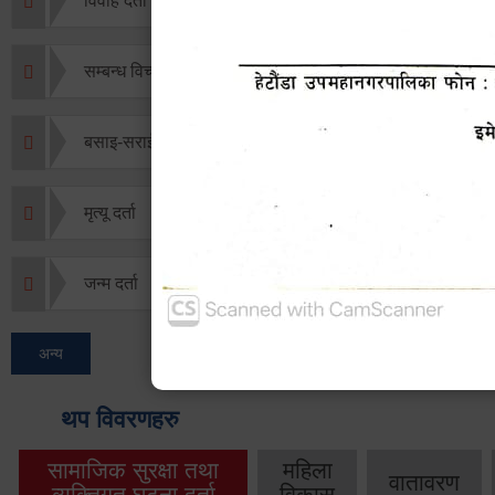
विवाह दर्ता
सम्बन्ध विच्छेद दर्ता
बसाइ-सराई जाने/आउने दर्ता
मृत्यू दर्ता
जन्म दर्ता
अन्य
थप विवरणहरु
सामाजिक सुरक्षा तथा
महिला
वातावरण
व्यक्तिगत घटना दर्ता
विकास