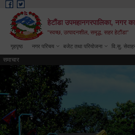
Skip to main content
हेटौंडा उपमहानगरपालिका, नगर कार
"स्वच्छ, उत्पादनशील, समृद्ध, सहर हेटौंडा"
गृहपृष्ठ
नगर परिचय
बजेट तथा परियोजना
वि.सु. सेवाह
समाचार