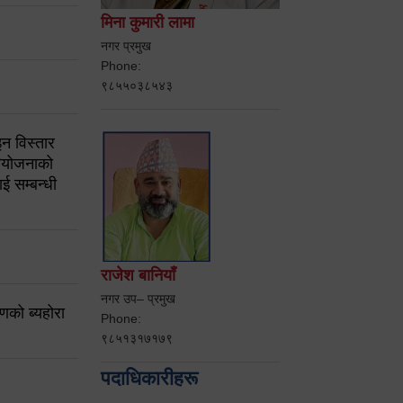
मिना कुमारी लामा
नगर प्रमुख
Phone:
९८५५०३८५४३
न विस्तार
ियोजनाको
ई सम्बन्धी
राजेश बानियाँ
नगर उप– प्रमुख
करणको ब्यहोरा
Phone:
९८५१३१७१७९
पदाधिकारीहरू