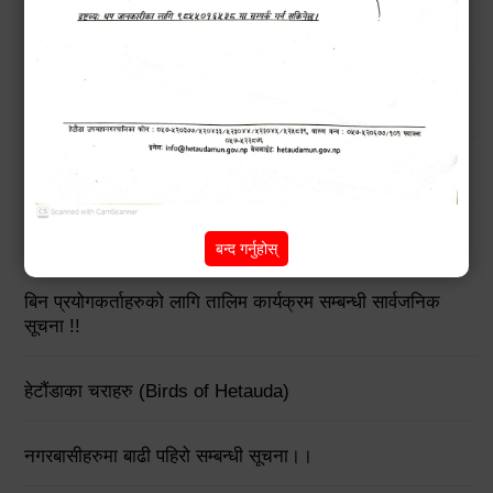
खोला तथा किनारमा सवारी साधन धुन निषेध गरिएको अत्यन्त जरूरी
सूचना !
हेटौंडा उपमहानगरपालिकाको विपद् व्यवस्थापनरणनीतिक कार्ययोजना
उच्च सतर्कताको लागि अनुरोध
मनसुनजन्य विपद्‍बाट सतर्कता अपनाउने सम्बन्धी जरुरी सूचना !!
बन्द गर्नुहोस्
बिन प्रयोगकर्ताहरुको लागि तालिम कार्यक्रम सम्बन्धी सार्वजनिक
सूचना !!
हेटौंडाका चराहरु (Birds of Hetauda)
नगरबासीहरुमा बाढी पहिरो सम्बन्धी सूचना।।