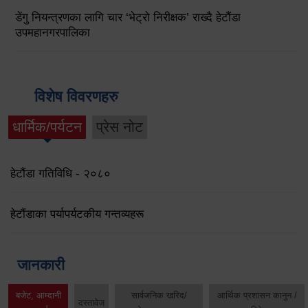
डेंगु नियन्त्रणका लागि चार ‘भेट्रो निरीक्षक’ राख्दै हेटौंडा
उपमहानगरपालिका
विशेष विवरणहरु
धार्मिक/पर्यटन
प्रेस नोट
हेटौंडा गतिविधि - २०८०
हेटौंडाका पर्यापर्यटकीय गन्तव्यहरू
जानकारी
बजेट, आम्दानी
सार्वजनिक खरिद/
आर्थिक प्रशासन कानुन /
दस्तावेज