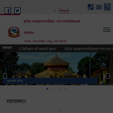
Skip to main content
English
Nepali
हेटौंडा उपमहानगरपालिका, नगर कार्यपालिकाको
कार्यालय
"स्वच्छ, उत्पादनशील, समृद्ध, सहर हेटौंडा"
समाचार
्न (लोगो) डिजिाइन गर्ने सम्बन्धी सूचना
हेटौंडा उपमहानगरपालिकाको नगर गान तयार गर्ने
भुटनदेवी मन्दिर
स्मारक
मनकामना डाँडाबाट देखिएको दृश्य
हेटौंडा उपमहानगरपालिका नगर कार्यपालिकाको कार्यालय
स्वागतम!!!
"