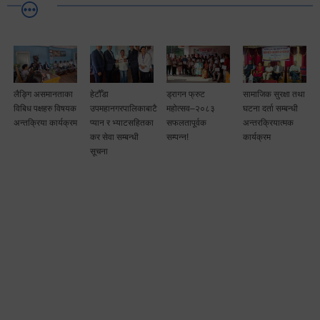
लैङ्गि असमानताका
हेटौँडा
ड्रागन फ्रुट
सामाजिक सुरक्षा तथा
विबिध पक्षहरु विषयक
उपमहानगरपालिकाबाटै
महोत्सव–२०८३
घटना दर्ता सम्बन्धी
अन्तक्रिया कार्यक्रम
प्यान र भ्याटसहितका
सफलतापूर्वक
अन्तरक्रियात्मक
कर सेवा सम्बन्धी
सम्पन्न!
कार्यक्रम
सूचना