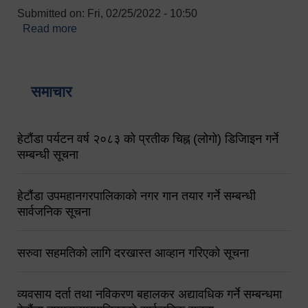
Submitted on:
Fri, 02/25/2022 - 10:50
Read more
about बारुणयन्त्र उपशाखा इन्चार्जको सम्पर्क नं.
९८४१६४५३५६ (टोल फ्रि नं.१०१) फोन नं. ०५७-५२०६७७
शव बहान चालकको नं. ९८४९५०५६००
समाचार
हेटौंडा पर्यटन वर्ष २०८३ को प्रतीक चिह्न (लोगो) डिजिाइन गर्ने
सम्बन्धी सूचना
हेटौंडा उपमहानगरपालिकाको नगर गान तयार गर्ने सम्बन्धी
सार्वजनिक सूचना
सरुवा सहमतिको लागि दरखास्त आव्हान गरिएको सूचना
व्यवसाय दर्ता तथा नविकरण बहालकर अद्यावधिक गर्ने सम्बन्धमा