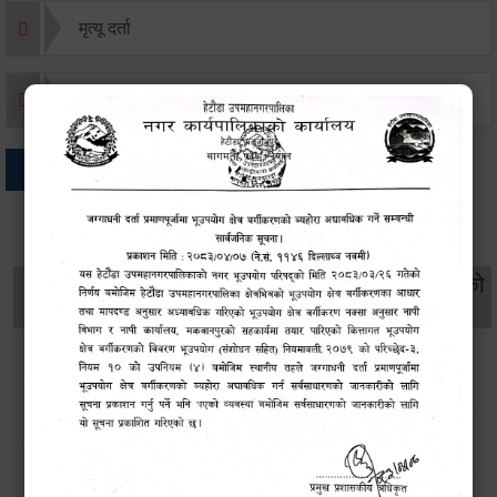
मृत्यू दर्ता
जन्म दर्ता
अन्य
थप विवरणहरु
सामाजिक सुरक्षा तथा
महिला
सूचनाको
वातावरण
व्यक्तिगत घटना दर्ता
विकास
हक
सडक किनारमा फुलेका फूलले बढायो हेटौंडाको सौन्दर्य
उपमहानगर परिसरमा साता व्यापी सरसफाई अभियान सम्पन्न