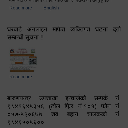
सम्बन्धित अन्य विविध जानकारीहरु सजिलै प्राप्त गर्न सक्नु हुनेछ ।
Read more
about स्वागतम!!!
English
घरबाटै अनलाइन मार्फत व्यक्तिगत घटना दर्ता
सम्बन्धी सूचना !!
Read more
about घरबाटै अनलाइन मार्फत व्यक्तिगत घटना दर्ता सम्बन्धी
सूचना !!
बारुणयन्त्र उपशाखा इन्चार्जको सम्पर्क नं.
९८४१६४५३५६ (टोल फ्रि नं.१०१) फोन नं.
०५७-५२०६७७ शव बहान चालकको नं.
९८४९५०५६००