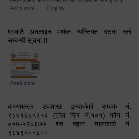
सम्बन्धित अन्य विविध जानकारीहरु सजिलै प्राप्त गर्न सक्नु हुनेछ ।
Read more
about स्वागतम!!!
English
घरबाटै अनलाइन मार्फत व्यक्तिगत घटना दर्ता
सम्बन्धी सूचना !!
Read more
about घरबाटै अनलाइन मार्फत व्यक्तिगत घटना दर्ता सम्बन्धी
सूचना !!
बारुणयन्त्र उपशाखा इन्चार्जको सम्पर्क नं.
९८४१६४५३५६ (टोल फ्रि नं.१०१) फोन नं.
०५७-५२०६७७ शव बहान चालकको नं.
९८४९५०५६००