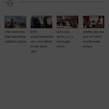
लैङ्गि असमानताका
हेटौँडा
ड्रागन फ्रुट
सामाजिक सुरक्षा तथा
विबिध पक्षहरु विषयक
उपमहानगरपालिकाबाटै
महोत्सव–२०८३
घटना दर्ता सम्बन्धी
अन्तक्रिया कार्यक्रम
प्यान र भ्याटसहितका
सफलतापूर्वक
अन्तरक्रियात्मक
कर सेवा सम्बन्धी
सम्पन्न!
कार्यक्रम
सूचना