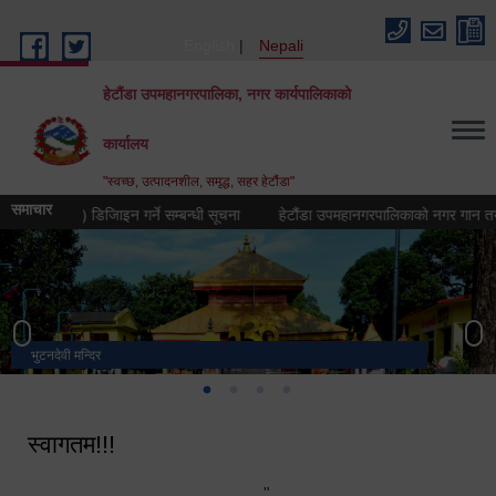
Skip to main content
English
Nepali
हेटौंडा उपमहानगरपालिका, नगर कार्यपालिकाको
कार्यालय
"स्वच्छ, उत्पादनशील, समृद्ध, सहर हेटौंडा"
समाचार
न (लोगो) डिजिाइन गर्ने सम्बन्धी सूचना
हेटौंडा उपमहानगरपालिकाको नगर गान तयार गर्ने 
भुटनदेवी मन्दिर
स्मारक
मनकामना डाँडाबाट देखिएको दृश्य
हेटौंडा उपमहानगरपालिका नगर कार्यपालिकाको कार्यालय
स्वागतम!!!
"