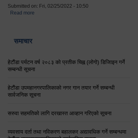
Submitted on:
Fri, 02/25/2022 - 10:50
Read more
about बारुणयन्त्र उपशाखा इन्चार्जको सम्पर्क नं.
९८४१६४५३५६ (टोल फ्रि नं.१०१) फोन नं. ०५७-५२०६७७
शव बहान चालकको नं. ९८४९५०५६००
समाचार
हेटौंडा पर्यटन वर्ष २०८३ को प्रतीक चिह्न (लोगो) डिजिाइन गर्ने
सम्बन्धी सूचना
हेटौंडा उपमहानगरपालिकाको नगर गान तयार गर्ने सम्बन्धी
सार्वजनिक सूचना
सरुवा सहमतिको लागि दरखास्त आव्हान गरिएको सूचना
व्यवसाय दर्ता तथा नविकरण बहालकर अद्यावधिक गर्ने सम्बन्धमा