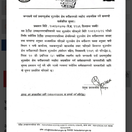
मृत्यू दर्ता
जन्म दर्ता
अन्य
थप विवरणहरु
सामाजिक सुरक्षा तथा
महिला
सूचनाको
वातावरण
व्यक्तिगत घटना दर्ता
विकास
हक
सामाजिक सुरक्षा तथा पञ्जीकरण शाखा ( आ.व. २०८२/०८३ को
वार्षिक प्रगति प्रतिवेदन)
आ.व.२०८२।८३ को सामाजिक सुरक्षा भत्ता प्राप्त गर्ने लाभग्राहीको