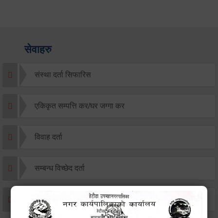
सेवाहरु
संस्था दर्ता सिफारिस
एकिकृत सम्पत्ति कर/घर जग्गा कर
विवाह दर्ता
सम्बन्ध विच्छेद दर्ता
बसाइ-सराई जाने/आउने दर्ता