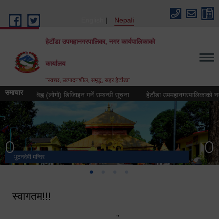
Skip to main content
English
Nepali
हेटौंडा उपमहानगरपालिका, नगर कार्यपालिकाको
कार्यालय
"स्वच्छ, उत्पादनशील, समृद्ध, सहर हेटौंडा"
समाचार
रतीक चिह्न (लोगो) डिजिाइन गर्ने सम्बन्धी सूचना
हेटौंडा उपमहानगरपालिकाको नगर गान तया
भुटनदेवी मन्दिर
स्मारक
मनकामना डाँडाबाट देखिएको दृश्य
हेटौंडा उपमहानगरपालिका नगर कार्यपालिकाको कार्यालय
स्वागतम!!!
"