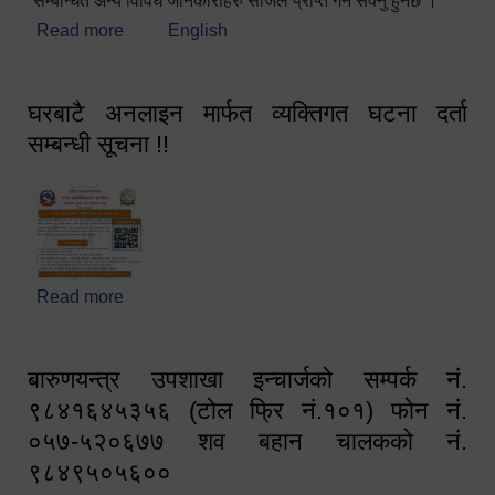
सम्बन्धित अन्य विविध जानकारीहरु सजिलै प्राप्त गर्न सक्नु हुनेछ ।
Read more
about स्वागतम!!!
English
घरबाटै अनलाइन मार्फत व्यक्तिगत घटना दर्ता
सम्बन्धी सूचना !!
Read more
about घरबाटै अनलाइन मार्फत व्यक्तिगत घटना दर्ता सम्बन्धी
सूचना !!
बारुणयन्त्र उपशाखा इन्चार्जको सम्पर्क नं.
९८४१६४५३५६ (टोल फ्रि नं.१०१) फोन नं.
०५७-५२०६७७ शव बहान चालकको नं.
९८४९५०५६००