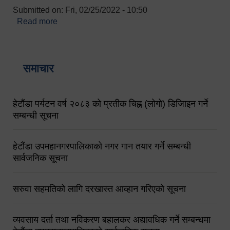
Submitted on:
Fri, 02/25/2022 - 10:50
Read more
about बारुणयन्त्र उपशाखा इन्चार्जको सम्पर्क नं.
९८४१६४५३५६ (टोल फ्रि नं.१०१) फोन नं. ०५७-५२०६७७
शव बहान चालकको नं. ९८४९५०५६००
समाचार
हेटौंडा पर्यटन वर्ष २०८३ को प्रतीक चिह्न (लोगो) डिजिाइन गर्ने
सम्बन्धी सूचना
हेटौंडा उपमहानगरपालिकाको नगर गान तयार गर्ने सम्बन्धी
सार्वजनिक सूचना
सरुवा सहमतिको लागि दरखास्त आव्हान गरिएको सूचना
व्यवसाय दर्ता तथा नविकरण बहालकर अद्यावधिक गर्ने सम्बन्धमा