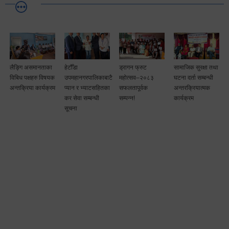
लैङ्गि असमानताका
हेटौँडा
ड्रागन फ्रुट
सामाजिक सुरक्षा तथा
विबिध पक्षहरु विषयक
उपमहानगरपालिकाबाटै
महोत्सव–२०८३
घटना दर्ता सम्बन्धी
अन्तक्रिया कार्यक्रम
प्यान र भ्याटसहितका
सफलतापूर्वक
अन्तरक्रियात्मक
कर सेवा सम्बन्धी
सम्पन्न!
कार्यक्रम
सूचना