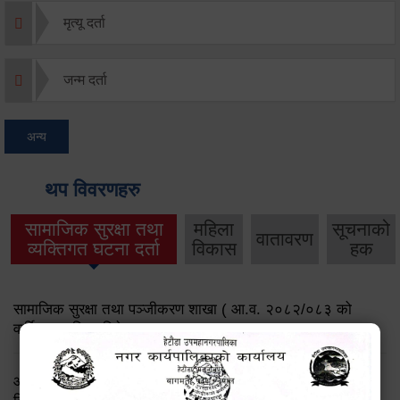
मृत्यू दर्ता
जन्म दर्ता
अन्य
थप विवरणहरु
सामाजिक सुरक्षा तथा
महिला
सूचनाको
वातावरण
व्यक्तिगत घटना दर्ता
विकास
हक
सामाजिक सुरक्षा तथा पञ्जीकरण शाखा ( आ.व. २०८२/०८३ को
वार्षिक प्रगति प्रतिवेदन)
आ.व.२०८२।८३ को सामाजिक सुरक्षा भत्ता प्राप्त गर्ने लाभग्राहीको