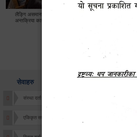
लैङ्गि असमानताका विबिध पक्षहरु विषयक
हेटौँडा उप
अन्तक्रिया कार्यक्रम
भ्याटसहितक
सेवाहरु
संस्था दर्ता सिफारिस
एकिकृत सम्पत्ति कर/घर जग्गा कर