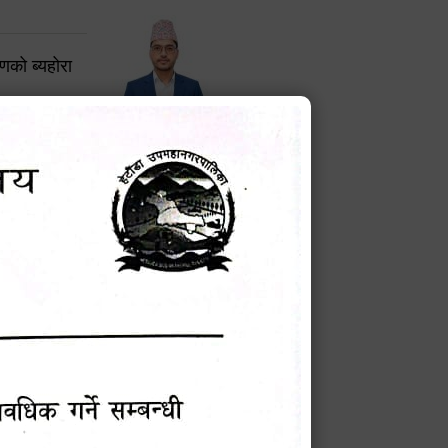
करणको ब्यहोरा
टेक बहादुर वली
प्रमुख प्रशासकीय अधिकृत
Phone: 9855010111
बन्धी सूचना !
चना
मेवारी
सविन न्यौपाने
प्रबक्ता, वडा १ नं. अध्यक्ष
Phone: ९८५५०६७३३७