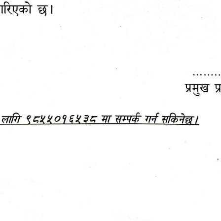
महानगरपालिकाबाटै प्यान र
ड्रागन फ्रुट महोत्सव–२०८३
ा कर सेवा सम्बन्धी सूचना
सफलतापूर्वक सम्पन्न!
जानकारी
बजेट,
आम्दानी र
दस्तावेज
खर्च
हेटौंडा पर्यटन वर्ष २०८३ को प्रतीक चिह्न (लोगो)