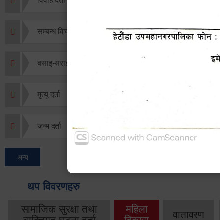
विवाह दर्ता
सम्बन्ध विच्छेद दर्ता
बसाइ-सराई जाने/आउने दर्ता
मृत्यू दर्ता
जन्म दर्ता
अन्य
थप विवरणहरु
सामाजिक सुरक्षा तथा
महिला
वातावरण
व्यक्तिगत घटना दर्ता
विकास