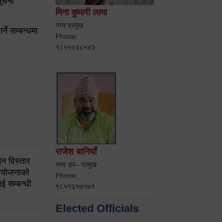
ूचना
मिना कुमारी लामा
नगर प्रमुख
ने सम्बन्धमा
Phone:
९८५५०३८५४३
राजेश बानियाँ
न विस्तार
नगर उप– प्रमुख
ियोजनाको
Phone:
ई सम्बन्धी
९८५१३१७१७९
Elected Officials