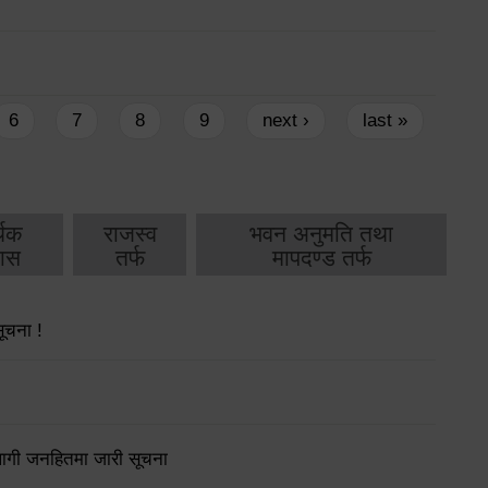
6
7
8
9
next ›
last »
थिक
राजस्व
भवन अनुमति तथा
ास
तर्फ
मापदण्ड तर्फ
सूचना !
लागी जनहितमा जारी सूचना