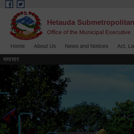
Skip to main content
Hetauda Submetropolitan
Office of the Municipal Executive
Home
About Us
News and Notices
Act, L
समाचार