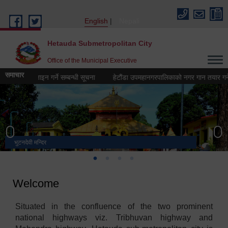
Skip to main content
English
Nepali
Hetauda Submetropolitan City
Office of the Municipal Executive
समाचार
गो) डिजिाइन गर्ने सम्बन्धी सूचना
हेटौंडा उपमहानगरपालिकाको नगर गान तयार गर्ने सम्बन
भुटनदेवी मन्दिर
स्मारक
मनकामना डाँडाबाट देखिएको दृश्य
हेटौंडा उपमहानगरपालिका नगर कार्यपालिकाको कार्यालय
Welcome
Situated in the confluence of the two prominent
national highways viz. Tribhuvan highway and