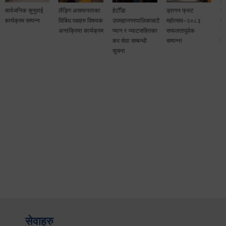
लैङ्गि असमानताका
हेटौँडा
ड्रागन फ्रुट
सामाजिक सुरक्षा तथा
विबिध पक्षहरु विषयक
उपमहानगरपालिकाबाटै
महोत्सव–२०८३
घटना दर्ता सम्बन्धी
अन्तक्रिया कार्यक्रम
प्यान र भ्याटसहितका
सफलतापूर्वक
अन्तरक्रियात्मक
कर सेवा सम्बन्धी
सम्पन्न!
कार्यक्रम
सूचना
सेवाहरु