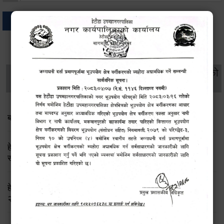
अन्य
थप विवरणहरु
सामाजिक सुरक्षा तथा
महिला
सूचनाको
वातावरण
व्यक्तिगत घटना दर्ता
विकास
हक
बाल भेला तथा योजना तर्जुमा सम्बन्धी सूचना
हेटौंडा उपमहानगरपालिका: लैङ्गिक समानता तथा सामाजिक
समावेशीकरण परीक्षण प्रतिवेदन २०८२
हेटौंडा उपमहानगरपालिकाको लैङ्गिक हिंसा निवारण रणनीति
२०७६-२०८६ तथा बाल विवाह उन्मूलन कार्ययोजना २०७६-२०७८