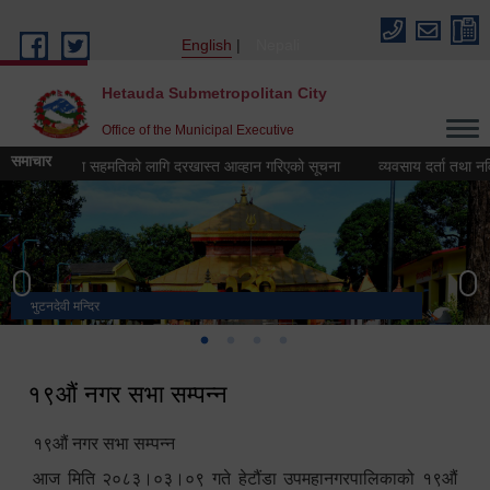
Skip to main content
English
Nepali
Hetauda Submetropolitan City
Office of the Municipal Executive
समाचार
सरुवा सहमतिको लागि दरखास्त आव्हान गरिएको सूचना
व्यवसाय दर्ता तथा नविकरण ब
भुटनदेवी मन्दिर
स्मारक
मनकामना डाँडाबाट देखिएको दृश्य
हेटौंडा उपमहानगरपालिका नगर कार्यपालिकाको कार्यालय
१९औं नगर सभा सम्पन्न
१९औं नगर सभा सम्पन्न
आज मिति २०८३।०३।०९ गते हेटौंडा उपमहानगरपालिकाको १९औं