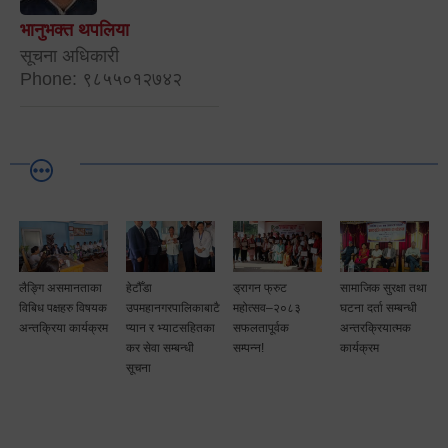
भानुभक्त थपलिया
सूचना अधिकारी
Phone: ९८५५०१२७४२
लैङ्गि असमानताका
हेटौँडा
ड्रागन फ्रुट
सामाजिक सुरक्षा तथा
विबिध पक्षहरु विषयक
उपमहानगरपालिकाबाटै
महोत्सव–२०८३
घटना दर्ता सम्बन्धी
अन्तक्रिया कार्यक्रम
प्यान र भ्याटसहितका
सफलतापूर्वक
अन्तरक्रियात्मक
कर सेवा सम्बन्धी
सम्पन्न!
कार्यक्रम
सूचना