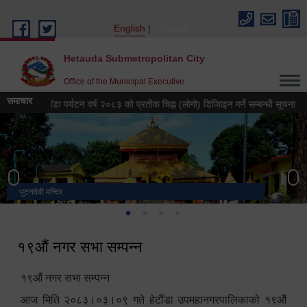
Skip to main content
English
Nepali
Hetauda Submetropolitan City
Office of the Municipal Executive
समाचार
हेटौंडा पर्यटन वर्ष २०८३ को प्रतीक चिह्न (लोगो) डिजिाइन गर्ने सम्बन्धी सूचना
हेट
भुटनदेवी मन्दिर
स्मारक
मनकामना डाँडाबाट देखिएको दृश्य
हेटौंडा उपमहानगरपालिका नगर कार्यपालिकाको कार्यालय
१९औं नगर सभा सम्पन्न
१९औं नगर सभा सम्पन्न
आज मिति २०८३।०३।०९ गते हेटौंडा उपमहानगरपालिकाको १९औं