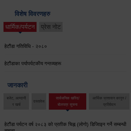
विशेष विवरणहरु
धार्मिक/पर्यटन
प्रेस नोट
हेटौंडा गतिविधि - २०८०
हेटौंडाका पर्यापर्यटकीय गन्तव्यहरू
जानकारी
बजेट, आम्दानी
सार्वजनिक खरिद/
आर्थिक प्रशासन कानुन /
दस्तावेज
र खर्च
बोलपत्र सूचना
प्रतिवेदन
हेटौंडा पर्यटन वर्ष २०८३ को प्रतीक चिह्न (लोगो) डिजिाइन गर्ने सम्बन्धी
सूचना