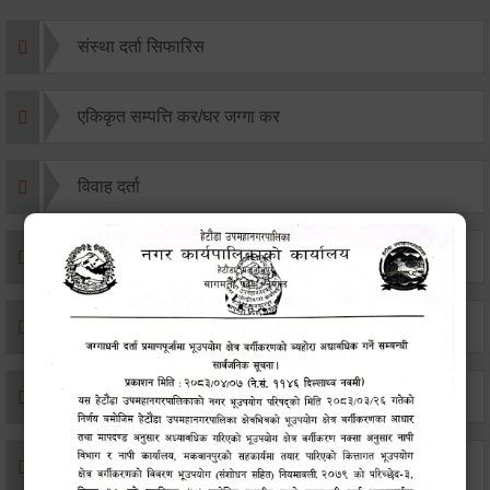
संस्था दर्ता सिफारिस
एकिकृत सम्पत्ति कर/घर जग्गा कर
विवाह दर्ता
सम्बन्ध विच्छेद दर्ता
बसाइ-सराई जाने/आउने दर्ता
मृत्यू दर्ता
जन्म दर्ता