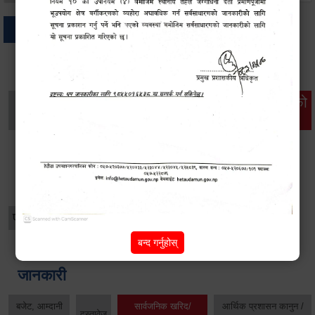
अन्य
थप विवरणहरु
सामाजिक सुरक्षा तथा
महिला
सूचनाको
वातावरण
व्यक्तिगत घटना दर्ता
विकास
हक
विशेष विवरणहरु
प्रेस नोट
बन्द गर्नुहोस्
जानकारी
बजेट, आम्दानी
सार्वजनिक खरिद/
आर्थिक प्रशासन कानुन /
दस्तावेज