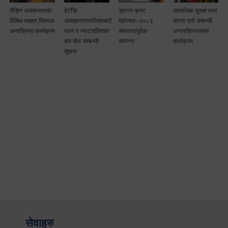
लैङ्गि असमानताका
हेटौँडा
ड्रागन फ्रुट
सामाजिक सुरक्षा तथा
विबिध पक्षहरु विषयक
उपमहानगरपालिकाबाटै
महोत्सव–२०८३
घटना दर्ता सम्बन्धी
अन्तक्रिया कार्यक्रम
प्यान र भ्याटसहितका
सफलतापूर्वक
अन्तरक्रियात्मक
कर सेवा सम्बन्धी
सम्पन्न!
कार्यक्रम
सूचना
सेवाहरु