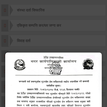
संस्था दर्ता सिफारिस
एकिकृत सम्पत्ति कर/घर जग्गा कर
विवाह दर्ता
सम्बन्ध विच्छेद दर्ता
बसाइ-सराई जाने/आउने दर्ता
मृत्यू दर्ता
जन्म दर्ता