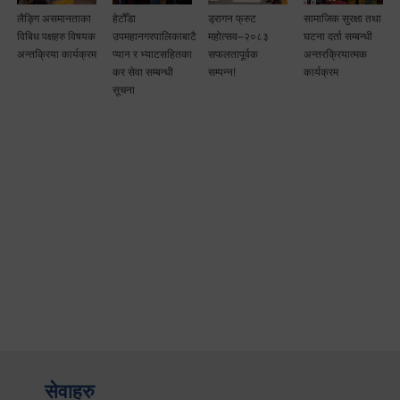
लैङ्गि असमानताका
हेटौँडा
ड्रागन फ्रुट
सामाजिक सुरक्षा तथा
विबिध पक्षहरु विषयक
उपमहानगरपालिकाबाटै
महोत्सव–२०८३
घटना दर्ता सम्बन्धी
अन्तक्रिया कार्यक्रम
प्यान र भ्याटसहितका
सफलतापूर्वक
अन्तरक्रियात्मक
कर सेवा सम्बन्धी
सम्पन्न!
कार्यक्रम
सूचना
सेवाहरु