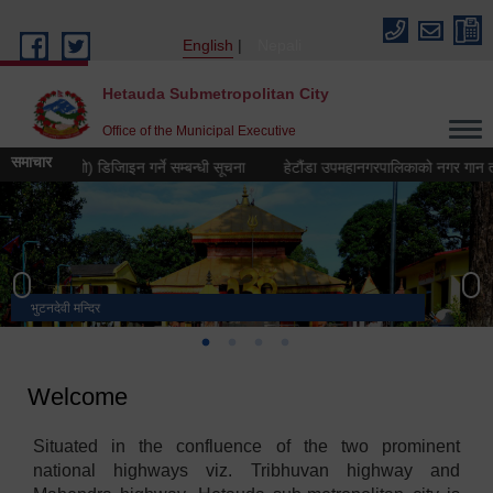
Skip to main content
English
Nepali
Hetauda Submetropolitan City
Office of the Municipal Executive
समाचार
ह्न (लोगो) डिजिाइन गर्ने सम्बन्धी सूचना
हेटौंडा उपमहानगरपालिकाको नगर गान तयार गर्न
भुटनदेवी मन्दिर
स्मारक
मनकामना डाँडाबाट देखिएको दृश्य
हेटौंडा उपमहानगरपालिका नगर कार्यपालिकाको कार्यालय
Welcome
Situated in the confluence of the two prominent
national highways viz. Tribhuvan highway and