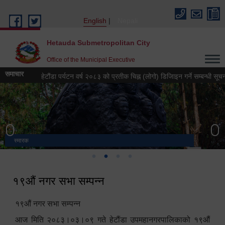
Skip to main content
English
Nepali
Hetauda Submetropolitan City
Office of the Municipal Executive
समाचार
हेटौंडा पर्यटन वर्ष २०८३ को प्रतीक चिह्न (लोगो) डिजिाइन गर्ने सम्बन्धी सूचना
भुटनदेवी मन्दिर
स्मारक
मनकामना डाँडाबाट देखिएको दृश्य
हेटौंडा उपमहानगरपालिका नगर कार्यपालिकाको कार्यालय
१९औं नगर सभा सम्पन्न
१९औं नगर सभा सम्पन्न
आज मिति २०८३।०३।०९ गते हेटौंडा उपमहानगरपालिकाको १९औं