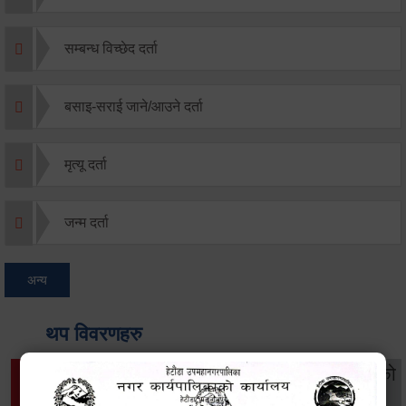
सम्बन्ध विच्छेद दर्ता
बसाइ-सराई जाने/आउने दर्ता
मृत्यू दर्ता
जन्म दर्ता
अन्य
थप विवरणहरु
सामाजिक सुरक्षा तथा
महिला
सूचनाको
वातावरण
व्यक्तिगत घटना दर्ता
विकास
हक