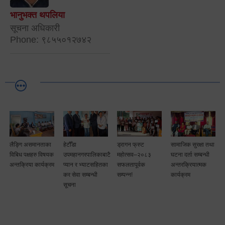
भानुभक्त थपलिया
सूचना अधिकारी
Phone: ९८५५०१२७४२
लैङ्गि असमानताका
हेटौँडा
ड्रागन फ्रुट
सामाजिक सुरक्षा तथा
विबिध पक्षहरु विषयक
उपमहानगरपालिकाबाटै
महोत्सव–२०८३
घटना दर्ता सम्बन्धी
अन्तक्रिया कार्यक्रम
प्यान र भ्याटसहितका
सफलतापूर्वक
अन्तरक्रियात्मक
कर सेवा सम्बन्धी
सम्पन्न!
कार्यक्रम
सूचना