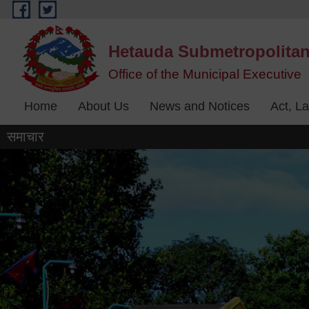
Skip to main content
Hetauda Submetropolitan
Office of the Municipal Executive
Home
About Us
News and Notices
Act, L
समाचार