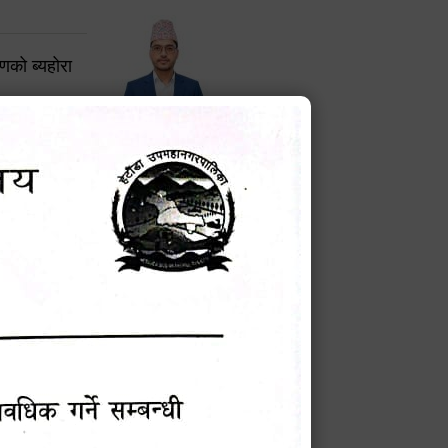
करणको ब्यहोरा
टेक बहादुर वली
प्रमुख प्रशासकीय अधिकृत
Phone: 9855010111
बन्धी सूचना !
चना
मेवारी
सविन न्यौपाने
प्रबक्ता, वडा १ नं. अध्यक्ष
Phone: ९८५५०६७३३७