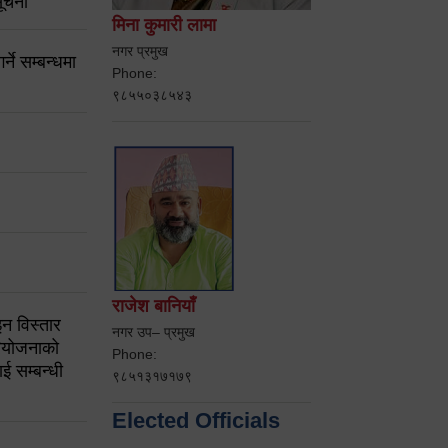
ूचना
मिना कुमारी लामा
नगर प्रमुख
ने सम्बन्धमा
Phone:
९८५५०३८५४३
राजेश बानियाँ
न विस्तार
नगर उप– प्रमुख
ियोजनाको
Phone:
ई सम्बन्धी
९८५१३१७१७९
Elected Officials