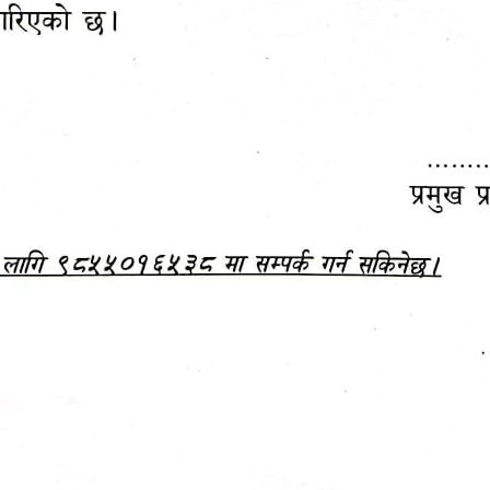
महानगरपालिकाबाटै प्यान र
ड्रागन फ्रुट महोत्सव–२०८३
ा कर सेवा सम्बन्धी सूचना
सफलतापूर्वक सम्पन्न!
जानकारी
बजेट,
आम्दानी र
दस्तावेज
खर्च
हेटौंडा पर्यटन वर्ष २०८३ को प्रतीक चिह्न (लोगो)