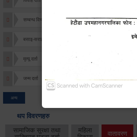
विवाह दर्ता
सम्बन्ध विच्छेद दर्ता
बसाइ-सराई जाने/आउने दर्ता
मृत्यू दर्ता
जन्म दर्ता
अन्य
थप विवरणहरु
सामाजिक सुरक्षा तथा
महिला
वातावरण
व्यक्तिगत घटना दर्ता
विकास