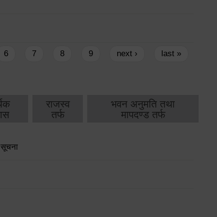
6
7
8
9
next ›
last »
थिक
राजस्व
भवन अनुमति तथा
ास
तर्फ
मापदण्ड तर्फ
 सूचना