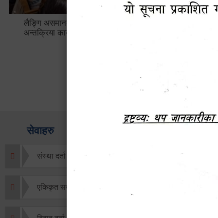
लैङ्गि असमानताका विबिध पक्षहरु विषयक
हेटौँडा उप
अन्तक्रिया कार्यक्रम
भ्याटसहितक
सेवाहरु
संस्था दर्ता सिफारिस
एकिकृत सम्पत्ति कर/घर जग्गा कर