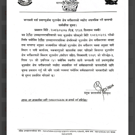
संस्था दर्ता सिफारिस
एकिकृत सम्पत्ति कर/घर जग्गा कर
विवाह दर्ता
सम्बन्ध विच्छेद दर्ता
बसाइ-सराई जाने/आउने दर्ता
मृत्यू दर्ता
जन्म दर्ता