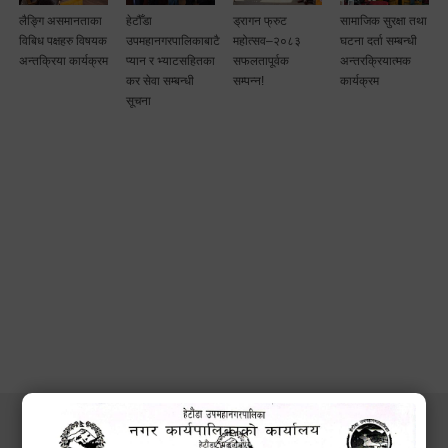
लैङ्गि असमानताका
हेटौँडा
ड्रागन फ्रुट
सामाजिक सुरक्षा तथा
विबिध पक्षहरु विषयक
उपमहानगरपालिकाबाटै
महोत्सव–२०८३
घटना दर्ता सम्बन्धी
अन्तक्रिया कार्यक्रम
प्यान र भ्याटसहितका
सफलतापूर्वक
अन्तरक्रियात्मक
कर सेवा सम्बन्धी
सम्पन्न!
कार्यक्रम
सूचना
सेवाहरु