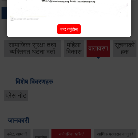
अन्य
बन्द गर्नुहोस्
थप विवरणहरु
सामाजिक सुरक्षा तथा
महिला
सूचनाको
वातावरण
व्यक्तिगत घटना दर्ता
विकास
हक
विशेष विवरणहरु
प्रेस नोट
जानकारी
बजेट, आम्दानी
सार्वजनिक खरिद/
आर्थिक प्रशासन कानुन /
दस्तावेज