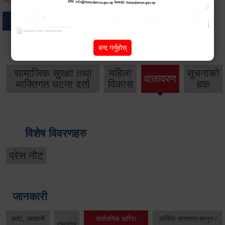
अन्य
बन्द गर्नुहोस्
थप विवरणहरु
सामाजिक सुरक्षा तथा
महिला
सूचनाको
वातावरण
व्यक्तिगत घटना दर्ता
विकास
हक
विशेष विवरणहरु
प्रेस नोट
जानकारी
बजेट, आम्दानी
सार्वजनिक खरिद/
आर्थिक प्रशासन कानुन /
दस्तावेज