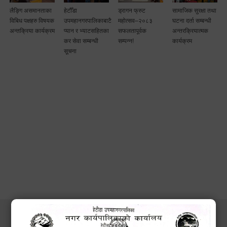
लैङ्गि असमानताका
हेटौँडा
ड्रागन फ्रुट
सामाजिक सुरक्षा तथा
विबिध पक्षहरु विषयक
उपमहानगरपालिकाबाटै
महोत्सव–२०८३
घटना दर्ता सम्बन्धी
अन्तक्रिया कार्यक्रम
प्यान र भ्याटसहितका
सफलतापूर्वक
अन्तरक्रियात्मक
कर सेवा सम्बन्धी
सम्पन्न!
कार्यक्रम
सूचना
सेवाहरु