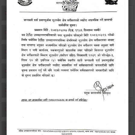
संस्था दर्ता सिफारिस
एकिकृत सम्पत्ति कर/घर जग्गा कर
विवाह दर्ता
सम्बन्ध विच्छेद दर्ता
बसाइ-सराई जाने/आउने दर्ता
मृत्यू दर्ता
जन्म दर्ता