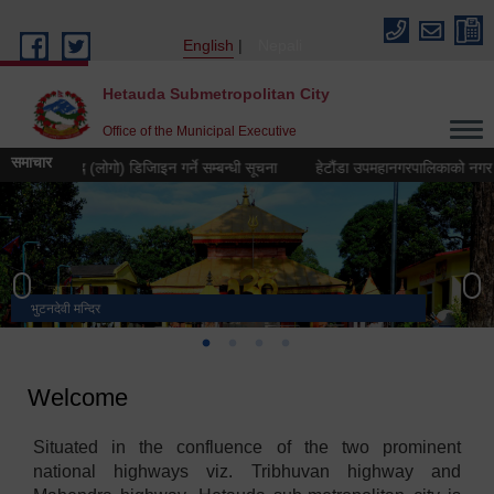
Skip to main content
English
Nepali
Hetauda Submetropolitan City
Office of the Municipal Executive
समाचार
रतीक चिह्न (लोगो) डिजिाइन गर्ने सम्बन्धी सूचना
हेटौंडा उपमहानगरपालिकाको नगर गान तया
भुटनदेवी मन्दिर
स्मारक
मनकामना डाँडाबाट देखिएको दृश्य
हेटौंडा उपमहानगरपालिका नगर कार्यपालिकाको कार्यालय
Welcome
Situated in the confluence of the two prominent
national highways viz. Tribhuvan highway and