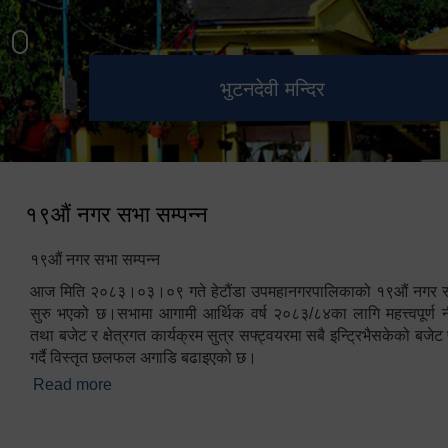
हेटौंडा उपमहानगरपालिका नगर
मनकामना डाँडाबाट देखिएको दृश्य
भुटनदेवी मन्दिर
स्मारक
कार्यपालिकाको कार्यालय
१९औं नगर सभा सम्पन्न
१९औं नगर सभा सम्पन्न
आज मिति २०८३।०३।०९ गते हेटौंडा उपमहानगरपालिकाको १९औं नगर सभ
सुरु भएको छ।सभामा आगामी आर्थिक वर्ष २०८३/८४का लागि महत्त्वपूर्ण नी
तथा बजेट र क्षेत्रगत कार्यक्रम सुत्र सफ्ट्वयरमा सबै इन्ट्रिभैसकेको बजेट 
गर्दै विस्तृत छलफल अगाडि बढाइएको छ।
Read more
about १९औं नगर सभा सम्पन्न