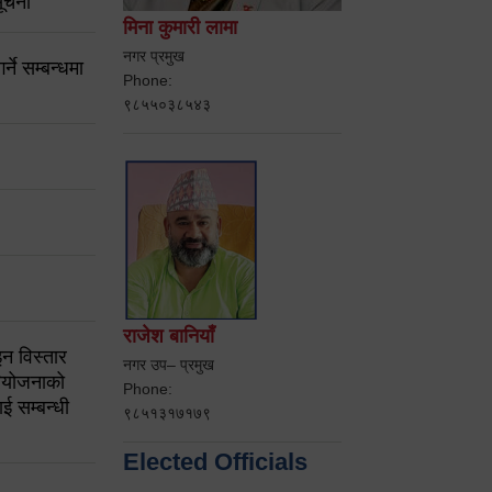
ूचना
मिना कुमारी लामा
नगर प्रमुख
ने सम्बन्धमा
Phone:
९८५५०३८५४३
राजेश बानियाँ
न विस्तार
नगर उप– प्रमुख
ियोजनाको
Phone:
ई सम्बन्धी
९८५१३१७१७९
Elected Officials