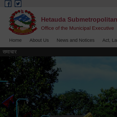
Skip to main content
Hetauda Submetropolitan
Office of the Municipal Executive
Home
About Us
News and Notices
Act, L
समाचार