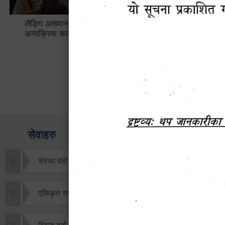
लैङ्गि असमानताका विबिध पक्षहरु विषयक
हेटौँडा उप
अन्तक्रिया कार्यक्रम
भ्याटसहितक
सेवाहरु
संस्था दर्ता सिफारिस
एकिकृत सम्पत्ति कर/घर जग्गा कर