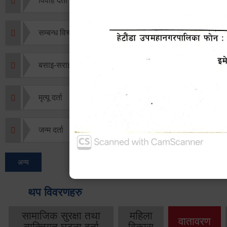
विवाह दर्ता
सम्बन्ध विच्छेद दर्ता
बसाइ-सराई जाने/आउने दर्ता
मृत्यू दर्ता
जन्म दर्ता
अन्य
थप विवरणहरु
सामाजिक सुरक्षा तथा
महिला
वातावरण
व्यक्तिगत घटना दर्ता
विकास