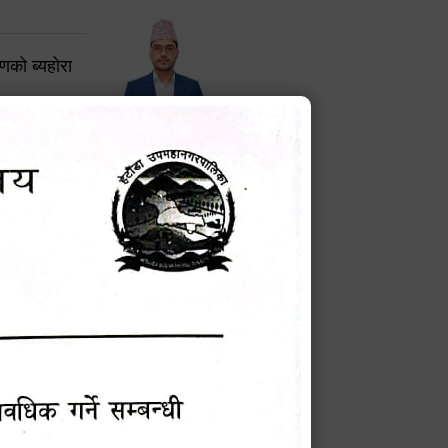
करणको ब्यहोरा
टेक बहादुर वली
प्रमुख प्रशासकीय अधिकृत
Phone: 9855010111
बन्धी सूचना !
चना
मेवारी
सविन न्यौपाने
प्रबक्ता, वडा १ नं. अध्यक्ष
Phone: ९८५५०६७३३७