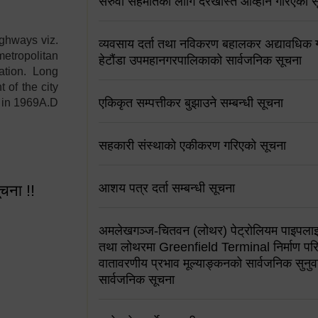
सरुवा सहमतिको लागि दरखास्त आव्हान गरिएको स
ighways viz.
व्यवसाय दर्ता तथा नविकरण बहालकर अद्यावधिक गर्
etropolitan
हेटौंडा उपमहानगरपालिकाको सार्वजनिक सूचना
ation. Long
 of the city
एकिकृत सम्पत्तीकर बुझाउने सम्बन्धी सूचना
y in 1969A.D
सहकारी संस्थाको एकीकरण गरिएको सूचना
आशय पत्र दर्ता सम्बन्धी सूचना
ूचना !!
अमलेखगञ्ज-चितवन (लोथर) पेट्रोलियम पाइपलाइ
तथा लोथरमा Greenfield Terminal निर्माण पर
वातावरणीय प्रभाव मूल्याङ्कनको सार्वजनिक सुनुवा
सार्वजनिक सूचना
 सूचना !!