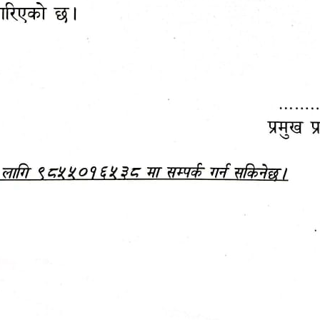
महानगरपालिकाबाटै प्यान र
ड्रागन फ्रुट महोत्सव–२०८३
ा कर सेवा सम्बन्धी सूचना
सफलतापूर्वक सम्पन्न!
जानकारी
बजेट,
आम्दानी र
दस्तावेज
खर्च
हेटौंडा पर्यटन वर्ष २०८३ को प्रतीक चिह्न (लोगो)