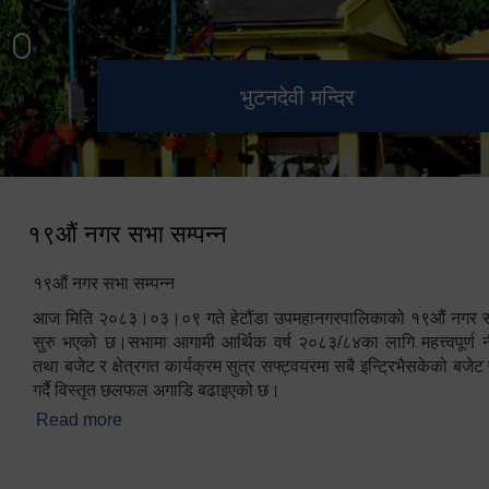
हेटौंडा उपमहानगरपालिका नगर
मनकामना डाँडाबाट देखिएको दृश्य
भुटनदेवी मन्दिर
स्मारक
कार्यपालिकाको कार्यालय
१९औं नगर सभा सम्पन्न
१९औं नगर सभा सम्पन्न
आज मिति २०८३।०३।०९ गते हेटौंडा उपमहानगरपालिकाको १९औं नगर सभ
सुरु भएको छ।सभामा आगामी आर्थिक वर्ष २०८३/८४का लागि महत्त्वपूर्ण नी
तथा बजेट र क्षेत्रगत कार्यक्रम सुत्र सफ्ट्वयरमा सबै इन्ट्रिभैसकेको बजेट 
गर्दै विस्तृत छलफल अगाडि बढाइएको छ।
Read more
about १९औं नगर सभा सम्पन्न