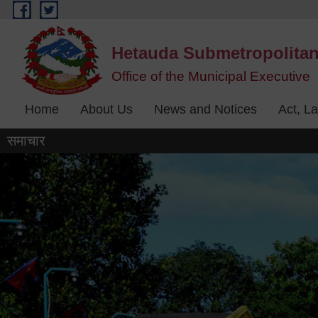
Skip to main content
Hetauda Submetropolitan
Office of the Municipal Executive
Home
About Us
News and Notices
Act, L
समाचार