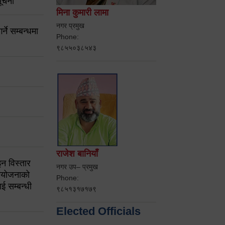
ूचना
मिना कुमारी लामा
नगर प्रमुख
ने सम्बन्धमा
Phone:
९८५५०३८५४३
राजेश बानियाँ
न विस्तार
नगर उप– प्रमुख
ियोजनाको
Phone:
ई सम्बन्धी
९८५१३१७१७९
Elected Officials