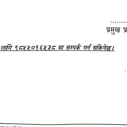
महानगरपालिकाबाटै प्यान र
ड्रागन फ्रुट महोत्सव–२०८३
ा कर सेवा सम्बन्धी सूचना
सफलतापूर्वक सम्पन्न!
जानकारी
बजेट,
आम्दानी र
दस्तावेज
खर्च
अन्य विवरणहरु