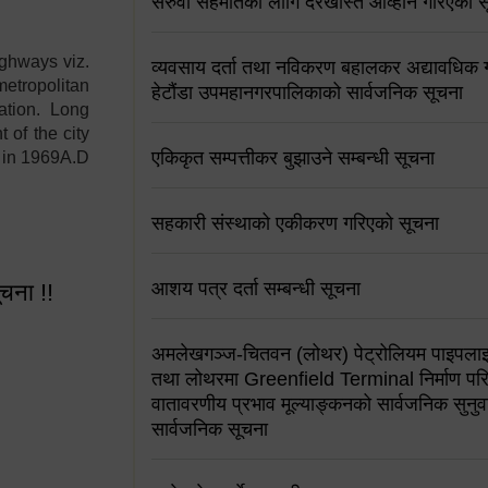
सरुवा सहमतिको लागि दरखास्त आव्हान गरिएको स
ighways viz.
व्यवसाय दर्ता तथा नविकरण बहालकर अद्यावधिक गर्
etropolitan
हेटौंडा उपमहानगरपालिकाको सार्वजनिक सूचना
ation. Long
 of the city
एकिकृत सम्पत्तीकर बुझाउने सम्बन्धी सूचना
y in 1969A.D
सहकारी संस्थाको एकीकरण गरिएको सूचना
आशय पत्र दर्ता सम्बन्धी सूचना
ूचना !!
अमलेखगञ्ज-चितवन (लोथर) पेट्रोलियम पाइपलाइ
तथा लोथरमा Greenfield Terminal निर्माण पर
वातावरणीय प्रभाव मूल्याङ्कनको सार्वजनिक सुनुवा
सार्वजनिक सूचना
 सूचना !!