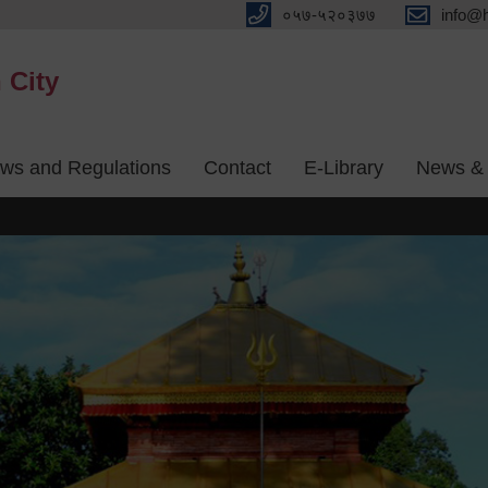
०५७-५२०३७७
info@
 City
aws and Regulations
Contact
E-Library
News & 