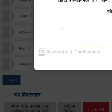
विवाह दर्ता
सम्बन्ध विच्छेद दर्ता
बसाइ-सराई जाने/आउने दर्ता
मृत्यू दर्ता
जन्म दर्ता
अन्य
थप विवरणहरु
सामाजिक सुरक्षा तथा
महिला
वातावरण
व्यक्तिगत घटना दर्ता
विकास