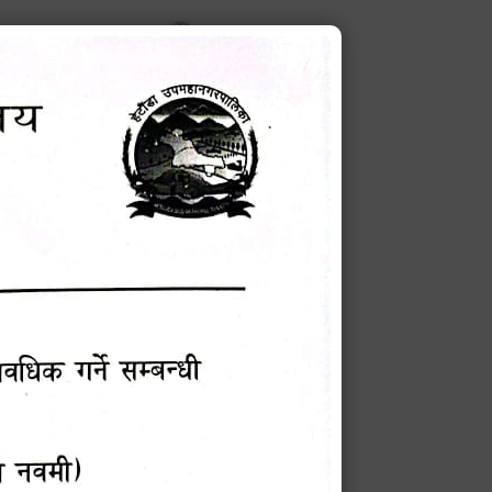
करणको ब्यहोरा
टेक बहादुर वली
प्रमुख प्रशासकीय अधिकृत
Phone: 9855010111
बन्धी सूचना !
चना
मेवारी
सविन न्यौपाने
प्रबक्ता, वडा १ नं. अध्यक्ष
Phone: ९८५५०६७३३७