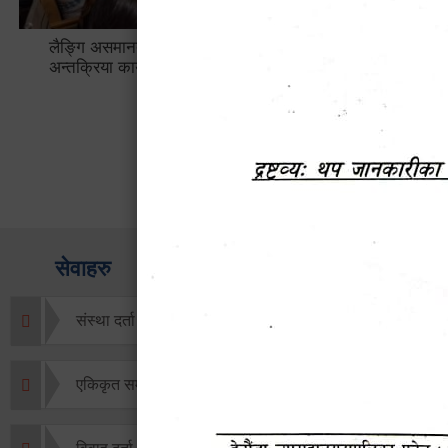
लैङ्गि असमानताका विबिध पक्षहरु विषयक
हेटौँडा उप
अन्तक्रिया कार्यक्रम
भ्याटसहितक
सेवाहरु
संस्था दर्ता सिफारिस
एकिकृत सम्पत्ति कर/घर जग्गा कर