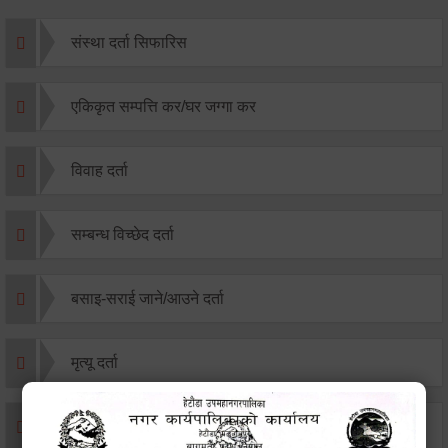
संस्था दर्ता सिफारिस
एकिकृत सम्पत्ति कर/घर जग्गा कर
विवाह दर्ता
सम्बन्ध विच्छेद दर्ता
बसाइ-सराई जाने/आउने दर्ता
मृत्यू दर्ता
जन्म दर्ता