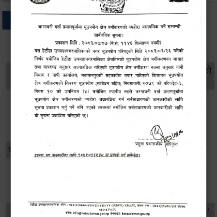
अन्य
थप विवरणहरु
सामाजिक सुरक्षा तथा
महिला
सूचनाको
वातावरण
व्यक्तिगत घटना दर्ता
विकास
हक
विशेष विवरणहरु
प्रेस नोट
जानकारी
बजेट, आम्दानी
सार्वजनिक खरिद/
आर्थिक प्रशासन कानुन /
दस्तावेज