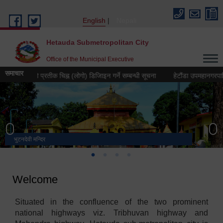
Skip to main content
English
Nepali
Hetauda Submetropolitan City
Office of the Municipal Executive
समाचार
ष २०८३ को प्रतीक चिह्न (लोगो) डिजिाइन गर्ने सम्बन्धी सूचना
हेटौंडा उपमहानगरपालिकाको 
भुटनदेवी मन्दिर
स्मारक
मनकामना डाँडाबाट देखिएको दृश्य
हेटौंडा उपमहानगरपालिका नगर कार्यपालिकाको कार्यालय
Welcome
Situated in the confluence of the two prominent
national highways viz. Tribhuvan highway and