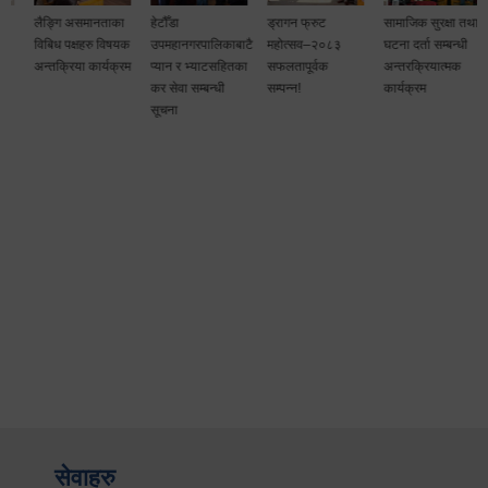
लैङ्गि असमानताका
हेटौँडा
ड्रागन फ्रुट
सामाजिक सुरक्षा तथा
विबिध पक्षहरु विषयक
उपमहानगरपालिकाबाटै
महोत्सव–२०८३
घटना दर्ता सम्बन्धी
अन्तक्रिया कार्यक्रम
प्यान र भ्याटसहितका
सफलतापूर्वक
अन्तरक्रियात्मक
कर सेवा सम्बन्धी
सम्पन्न!
कार्यक्रम
सूचना
सेवाहरु