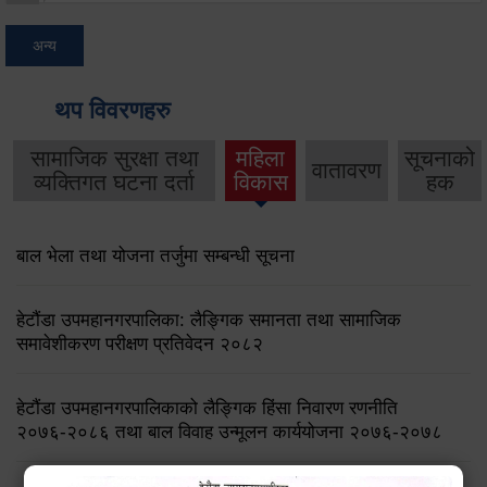
अन्य
थप विवरणहरु
सामाजिक सुरक्षा तथा
महिला
सूचनाको
वातावरण
व्यक्तिगत घटना दर्ता
विकास
हक
बाल भेला तथा योजना तर्जुमा सम्बन्धी सूचना
हेटौंडा उपमहानगरपालिका: लैङ्गिक समानता तथा सामाजिक
समावेशीकरण परीक्षण प्रतिवेदन २०८२
हेटौंडा उपमहानगरपालिकाको लैङ्गिक हिंसा निवारण रणनीति
२०७६-२०८६ तथा बाल विवाह उन्मूलन कार्ययोजना २०७६-२०७८