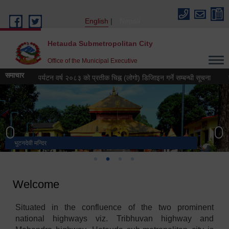
Skip to main content
English
Nepali
Hetauda Submetropolitan City
Office of the Municipal Executive
समाचार
हेटौंडा पर्यटन वर्ष २०८३ को प्रतीक चिह्न (लोगो) डिजिाइन गर्ने सम्बन्धी सूचना
हेटौं
भुटनदेवी मन्दिर
स्मारक
मनकामना डाँडाबाट देखिएको दृश्य
हेटौंडा उपमहानगरपालिका नगर कार्यपालिकाको कार्यालय
Welcome
Situated in the confluence of the two prominent
national highways viz. Tribhuvan highway and