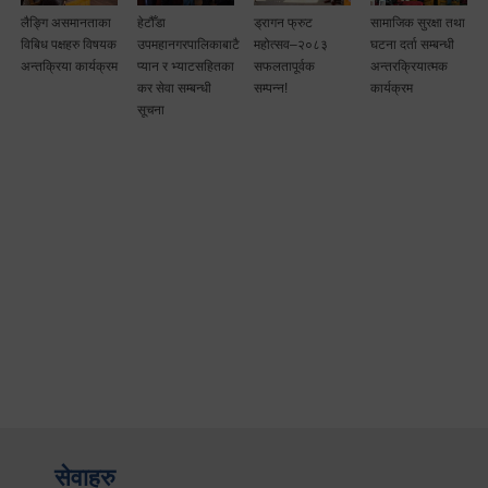
लैङ्गि असमानताका
हेटौँडा
ड्रागन फ्रुट
सामाजिक सुरक्षा तथा
विबिध पक्षहरु विषयक
उपमहानगरपालिकाबाटै
महोत्सव–२०८३
घटना दर्ता सम्बन्धी
अन्तक्रिया कार्यक्रम
प्यान र भ्याटसहितका
सफलतापूर्वक
अन्तरक्रियात्मक
कर सेवा सम्बन्धी
सम्पन्न!
कार्यक्रम
सूचना
सेवाहरु