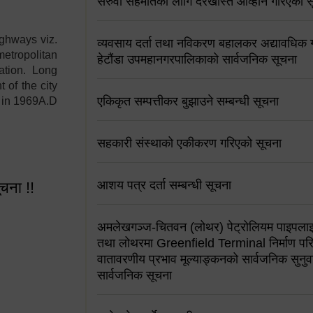
सरुवा सहमतिको लागि दरखास्त आव्हान गरिएको स
ighways viz.
व्यवसाय दर्ता तथा नविकरण बहालकर अद्यावधिक गर्
etropolitan
हेटौंडा उपमहानगरपालिकाको सार्वजनिक सूचना
ation. Long
 of the city
एकिकृत सम्पत्तीकर बुझाउने सम्बन्धी सूचना
y in 1969A.D
सहकारी संस्थाको एकीकरण गरिएको सूचना
आशय पत्र दर्ता सम्बन्धी सूचना
ूचना !!
अमलेखगञ्ज-चितवन (लोथर) पेट्रोलियम पाइपलाइ
तथा लोथरमा Greenfield Terminal निर्माण पर
वातावरणीय प्रभाव मूल्याङ्कनको सार्वजनिक सुनुवा
सार्वजनिक सूचना
 सूचना !!