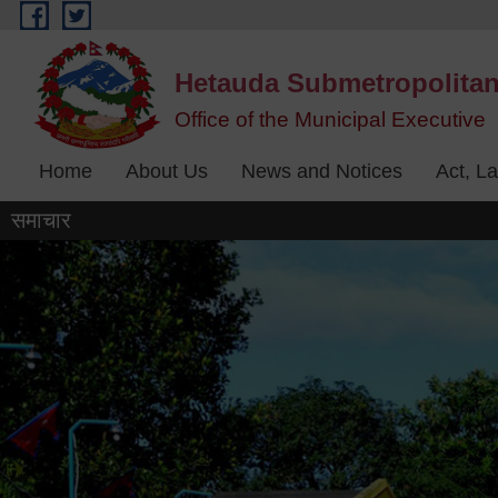
Skip to main content
Hetauda Submetropolitan
Office of the Municipal Executive
Home
About Us
News and Notices
Act, L
समाचार