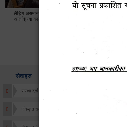
लैङ्गि असमानताका विबिध पक्षहरु विषयक
हेटौँडा उप
अन्तक्रिया कार्यक्रम
भ्याटसहितक
सेवाहरु
संस्था दर्ता सिफारिस
एकिकृत सम्पत्ति कर/घर जग्गा कर