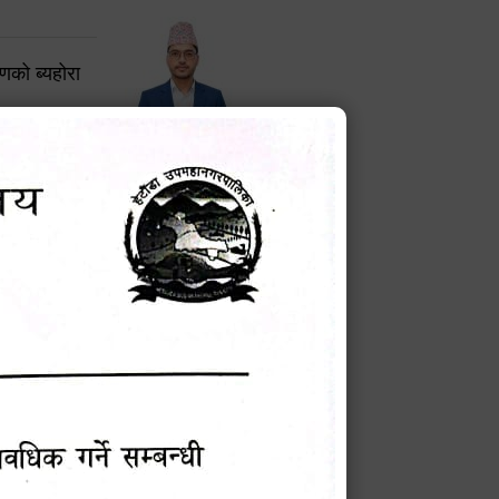
करणको ब्यहोरा
टेक बहादुर वली
प्रमुख प्रशासकीय अधिकृत
Phone: 9855010111
बन्धी सूचना !
चना
मेवारी
सविन न्यौपाने
प्रबक्ता, वडा १ नं. अध्यक्ष
Phone: ९८५५०६७३३७