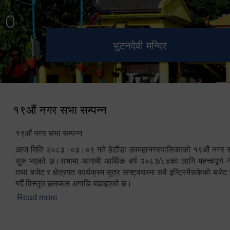
हेटौंडा उपमहानगरपालिका नगर
मनकामना डाँडाबाट देखिएको दृश्य
भुटनदेवी मन्दिर
स्मारक
कार्यपालिकाको कार्यालय
१९औं नगर सभा सम्पन्न
१९औं नगर सभा सम्पन्न
आज मिति २०८३।०३।०९ गते हेटौंडा उपमहानगरपालिकाको १९औं नगर सभ
सुरु भएको छ।सभामा आगामी आर्थिक वर्ष २०८३/८४का लागि महत्त्वपूर्ण नी
तथा बजेट र क्षेत्रगत कार्यक्रम सुत्र सफ्ट्वयरमा सबै इन्ट्रिभैसकेको बजेट 
गर्दै विस्तृत छलफल अगाडि बढाइएको छ।
Read more
about १९औं नगर सभा सम्पन्न