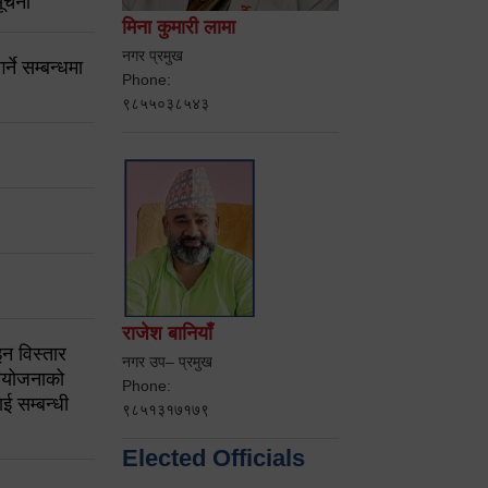
ूचना
मिना कुमारी लामा
नगर प्रमुख
ने सम्बन्धमा
Phone:
९८५५०३८५४३
राजेश बानियाँ
न विस्तार
नगर उप– प्रमुख
ियोजनाको
Phone:
ई सम्बन्धी
९८५१३१७१७९
Elected Officials