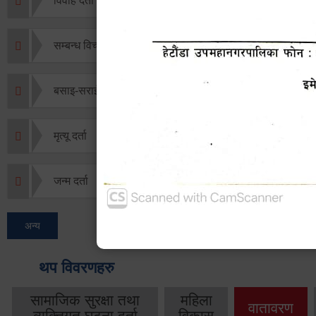
विवाह दर्ता
सम्बन्ध विच्छेद दर्ता
बसाइ-सराई जाने/आउने दर्ता
मृत्यू दर्ता
जन्म दर्ता
अन्य
थप विवरणहरु
सामाजिक सुरक्षा तथा
महिला
वातावरण
व्यक्तिगत घटना दर्ता
विकास