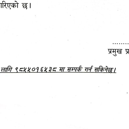
महानगरपालिकाबाटै प्यान र
ड्रागन फ्रुट महोत्सव–२०८३
ा कर सेवा सम्बन्धी सूचना
सफलतापूर्वक सम्पन्न!
जानकारी
बजेट,
आम्दानी र
दस्तावेज
खर्च
आ.व. २०८३/०८४ को बजेट वक्तव्य, नीति तथा 