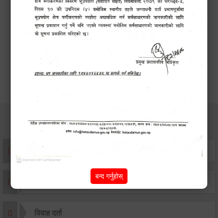
सेवाहरु
संस्था दर्ता सिफारिस
बन्द गर्नुहोस्
एकिकृत सम्पत्ति कर/घर जग्गा कर
विवाह दर्ता