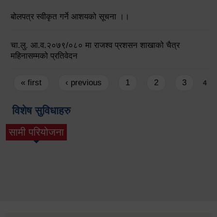
बोलपत्र स्वीकृत गर्ने आशयको सूचना ।।
चा.लु. आ.व.२०७९/०८० मा राजश्व प्रशसन शाखाको चैत्र
महिनासम्मको प्रतिवेदन
Pages
« first
‹ previous
1
2
3
4
विशेष सुविधाहरु
सामी परियोजना
(active tab)