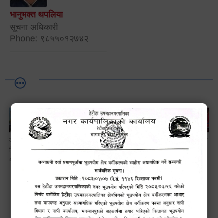
भानुभक्त थपलिया
सूचना अधिकारी
Phone: ९८५५०१२७४२
लैङ्गि असमानताका
हेटौँडा
ड्रागन फ्रुट
सामाजिक सुरक्षा तथा
विबिध पक्षहरु विषयक
उपमहानगरपालिकाबाटै
महोत्सव–२०८३
घटना दर्ता सम्बन्धी
अन्तक्रिया कार्यक्रम
प्यान र भ्याटसहितका
सफलतापूर्वक
अन्तरक्रियात्मक
कर सेवा सम्बन्धी
सम्पन्न!
कार्यक्रम
सूचना