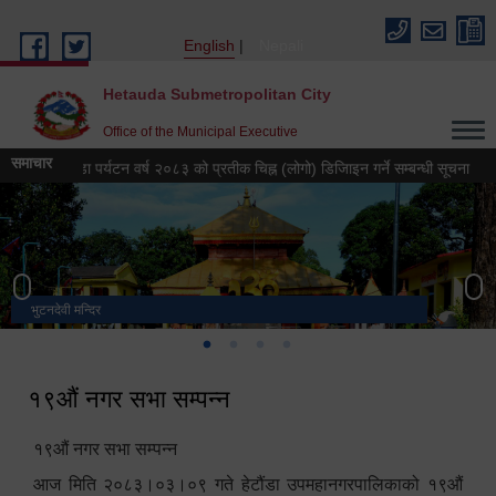
Skip to main content
English
Nepali
Hetauda Submetropolitan City
Office of the Municipal Executive
समाचार
हेटौंडा पर्यटन वर्ष २०८३ को प्रतीक चिह्न (लोगो) डिजिाइन गर्ने सम्बन्धी सूचना
हेट
भुटनदेवी मन्दिर
स्मारक
मनकामना डाँडाबाट देखिएको दृश्य
हेटौंडा उपमहानगरपालिका नगर कार्यपालिकाको कार्यालय
१९औं नगर सभा सम्पन्न
१९औं नगर सभा सम्पन्न
आज मिति २०८३।०३।०९ गते हेटौंडा उपमहानगरपालिकाको १९औं