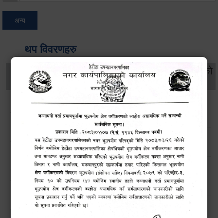
अन्य
थप विवरणहरु
सामाजिक सुरक्षा तथा
महिला
सूचनाको
वातावरण
व्यक्तिगत घटना दर्ता
विकास
हक
सडक किनारमा फुलेका फूलले बढायो हेटौंडाको सौन्दर्य
उपमहानगर परिसरमा साता व्यापी सरसफाई अभियान सम्पन्न
खोला तथा किनारमा सवारी साधन धुन निषेध गरिएको अत्यन्त जरूरी
सूचना !
हेटौंडा उपमहानगरपालिकाको विपद् व्यवस्थापनरणनीतिक कार्ययोजना