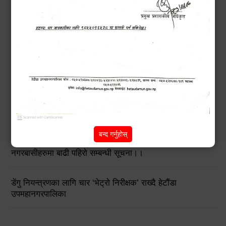
उच्च सतर्कताको लागि अनुरोध
मनसुनजन्य विपद्‍बाट सतर्कता अपनाउने सम्बन्धी जरुरी सूचना !!
बिन प्रयोगकर्ताहरुको लागि तालिम कार्यक्रम सम्बन्धी सार्वजनिक
सूचना !!
हेटौंडाका चराहरु (Birds of Hetauda)
बन्द गर्नुहोस्
नगरबासीहरुमा बाढी पहिरो सम्बन्धी सूचना।।
डेंगु नियन्त्रणका लागि चार ‘भेट्रो निरीक्षक’ राख्दै हेटौंडा
उपमहानगरपालिका