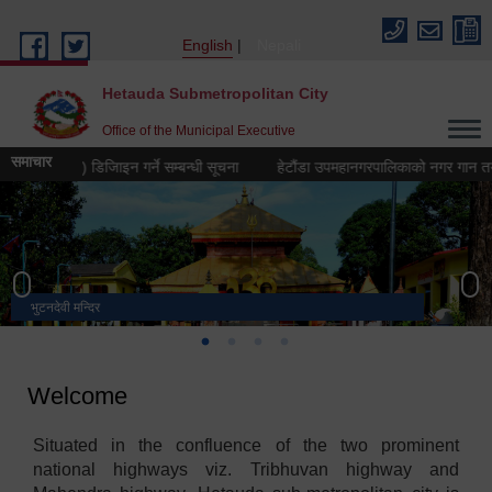
Skip to main content
English
Nepali
Hetauda Submetropolitan City
Office of the Municipal Executive
समाचार
्न (लोगो) डिजिाइन गर्ने सम्बन्धी सूचना
हेटौंडा उपमहानगरपालिकाको नगर गान तयार गर्ने
भुटनदेवी मन्दिर
स्मारक
मनकामना डाँडाबाट देखिएको दृश्य
हेटौंडा उपमहानगरपालिका नगर कार्यपालिकाको कार्यालय
Welcome
Situated in the confluence of the two prominent
national highways viz. Tribhuvan highway and