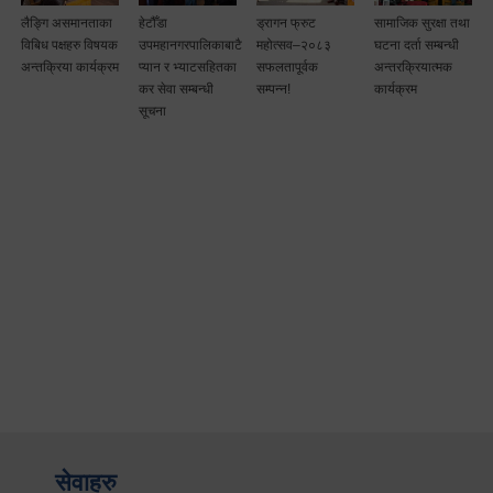
लैङ्गि असमानताका
हेटौँडा
ड्रागन फ्रुट
सामाजिक सुरक्षा तथा
विबिध पक्षहरु विषयक
उपमहानगरपालिकाबाटै
महोत्सव–२०८३
घटना दर्ता सम्बन्धी
अन्तक्रिया कार्यक्रम
प्यान र भ्याटसहितका
सफलतापूर्वक
अन्तरक्रियात्मक
कर सेवा सम्बन्धी
सम्पन्न!
कार्यक्रम
सूचना
सेवाहरु