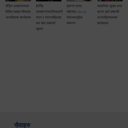
लैङ्गि असमानताका
हेटौँडा
ड्रागन फ्रुट
सामाजिक सुरक्षा तथा
विबिध पक्षहरु विषयक
उपमहानगरपालिकाबाटै
महोत्सव–२०८३
घटना दर्ता सम्बन्धी
अन्तक्रिया कार्यक्रम
प्यान र भ्याटसहितका
सफलतापूर्वक
अन्तरक्रियात्मक
कर सेवा सम्बन्धी
सम्पन्न!
कार्यक्रम
सूचना
सेवाहरु