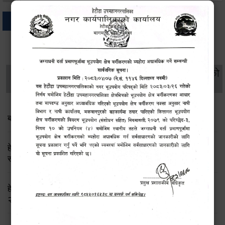
अन्य
थप विवरणहरु
सामाजिक सुरक्षा तथा
महिला
सूचनाको
वातावरण
व्यक्तिगत घटना दर्ता
विकास
हक
बाल भेला तथा योजना तर्जुमा सम्बन्धी सूचना
हेटौंडा उपमहानगरपालिका: लैङ्गिक समानता तथा सामाजिक
समावेशीकरण परीक्षण प्रतिवेदन २०८२
हेटौंडा उपमहानगरपालिकाको लैङ्गिक हिंसा निवारण रणनीति
२०७६-२०८६ तथा बाल विवाह उन्मूलन कार्ययोजना २०७६-२०७८