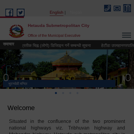
Skip to main content
English
Nepali
Hetauda Submetropolitan City
Office of the Municipal Executive
समाचार
२०८३ को प्रतीक चिह्न (लोगो) डिजिाइन गर्ने सम्बन्धी सूचना
हेटौंडा उपमहानगरपालिकाको नग
भुटनदेवी मन्दिर
स्मारक
मनकामना डाँडाबाट देखिएको दृश्य
हेटौंडा उपमहानगरपालिका नगर कार्यपालिकाको कार्यालय
Welcome
Situated in the confluence of the two prominent
national highways viz. Tribhuvan highway and